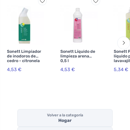
Sonett Limpiador
Sonett Líquido de
Sonett P
de inodoros de
limpieza arena
líquido 
cedro - citronela
0,5 l
lavavaji
750 ml
ml
4,53 €
4,53 €
5,34 €
Volver a la categoría
Hogar