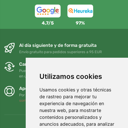
4,7/5
97%
Al día siguiente y de forma gratuita
Envío gratuito para pedidos superiores a 95 EUR
Cambios y devoluciones gratuitos
Puede devolver o cambiar su pedido en cualquier momento
Utilizamos cookies
en un plazo de 90 días
Apoyamos a Trees.org
Usamos cookies y otras técnicas
Por cada pedido plantamos un árbol. Leer más
Quiénes
de rastreo para mejorar tu
somos
.
experiencia de navegación en
nuestra web, para mostrarte
contenidos personalizados y
anuncios adecuados, para analizar