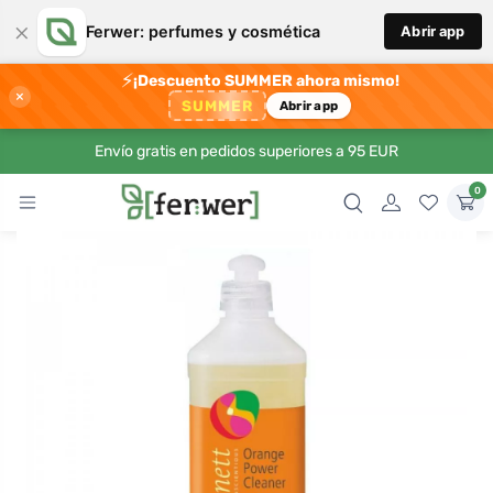
×
Ferwer: perfumes y cosmética
Abrir app
⚡
¡Descuento SUMMER ahora mismo!
×
SUMMER
Abrir app
Envío gratis en pedidos superiores a 95 EUR
0