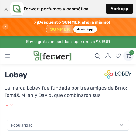
×
Ferwer: perfumes y cosmética
Abrir app
⚡
¡Descuento SUMMER ahora mismo!
×
SUMMER
Abrir app
Envío gratis en pedidos superiores a 95 EUR
0
Lobey
La marca Lobey fue fundada por tres amigos de Brno:
Tomáš, Milan y David, que combinaron sus
conocimientos en los campos del desarrollo, la calidad
...
y el marketing de cosméticos. El principal impulso para
la creación de la marca fue la necesidad de encontrar
cosméticos seguros y eficaces. Lobey se especializa en
la fabricación de productos cosméticos naturales, sin