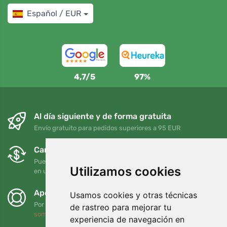
Español / EUR
4,7/5
97%
Al día siguiente y de forma gratuita
Envío gratuito para pedidos superiores a 95 EUR
Cambios y devoluciones gratuitos
Puede devolver o cambiar su pedido en cualquier momento
Utilizamos cookies
en un plazo de 90 días
Apoyamos a Trees.org
Usamos cookies y otras técnicas
Por cada pedido plantamos un árbol. Leer más
Quiénes
de rastreo para mejorar tu
somos
.
experiencia de navegación en