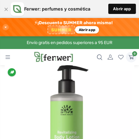
×
Ferwer: perfumes y cosmética
Abrir app
⚡
¡Descuento SUMMER ahora mismo!
×
SUMMER
Abrir app
Envío gratis en pedidos superiores a 95 EUR
0