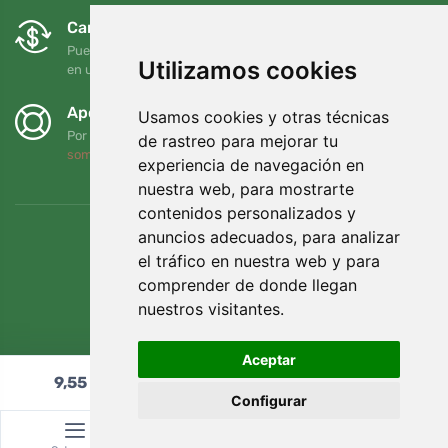
Cambios y devoluciones gratuitos
Puede devolver o cambiar su pedido en cualquier momento
Utilizamos cookies
en un plazo de 90 días
Apoyamos a Trees.org
Usamos cookies y otras técnicas
Por cada pedido plantamos un árbol. Leer más
Quiénes
de rastreo para mejorar tu
somos
.
experiencia de navegación en
nuestra web, para mostrarte
contenidos personalizados y
anuncios adecuados, para analizar
el tráfico en nuestra web y para
comprender de donde llegan
nuestros visitantes.
Aceptar
9,55
€
Añadir al carrito
Configurar
© Topshelf s.r.o. Todos los derechos reservados.