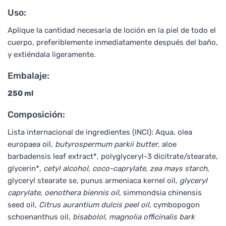
Uso:
Aplique la cantidad necesaria de loción en la piel de todo el
cuerpo, preferiblemente inmediatamente después del baño,
y extiéndala ligeramente.
Embalaje:
250 ml
Composición:
Lista internacional de ingredientes (INCI): Aqua, olea
europaea oil
, butyrospermum parkii butter
, aloe
barbadensis leaf extract*, polyglyceryl-3 dicitrate/stearate,
glycerin*
, cetyl alcohol, coco-caprylate, zea mays starch
,
glyceryl stearate se, punus armeniaca kernel oil
, glyceryl
caprylate, oenothera biennis oil
, simmondsia chinensis
seed oil
, Citrus aurantium dulcis peel oil
, cymbopogon
schoenanthus oil
, bisabolol, magnolia officinalis bark