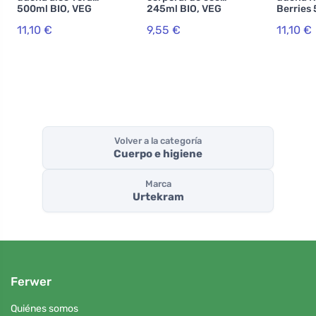
500ml BIO, VEG
245ml BIO, VEG
Berries
BIO, VE
11,10 €
9,55 €
11,10 €
Volver a la categoría
Cuerpo e higiene
Marca
Urtekram
Ferwer
Quiénes somos