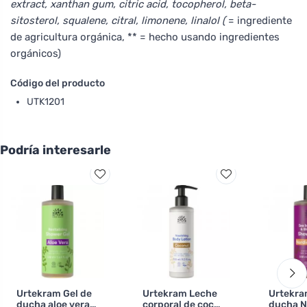
extract, xanthan gum, citric acid, tocopherol, beta-
sitosterol, squalene, citral, limonene, linalol (
= ingrediente
de agricultura orgánica, ** = hecho usando ingredientes
orgánicos)
Código del producto
UTK1201
Podría interesarle
Urtekram Gel de
Urtekram Leche
Urtekra
ducha aloe vera
corporal de coco
ducha N