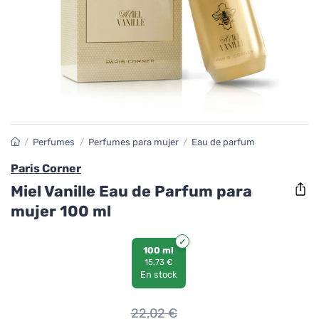
/
Perfumes
/
Perfumes para mujer
/
Eau de parfum
Paris Corner
Miel Vanille Eau de Parfum para
mujer 100 ml
100 ml
15,73 €
En stock
22,02
€