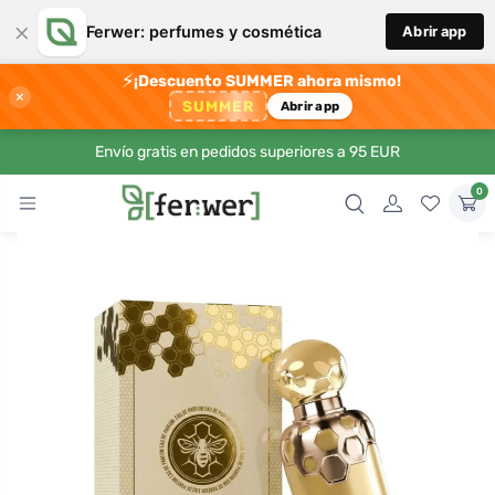
×
Ferwer: perfumes y cosmética
Abrir app
⚡
¡Descuento SUMMER ahora mismo!
×
SUMMER
Abrir app
Envío gratis en pedidos superiores a 95 EUR
0