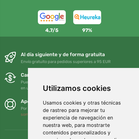
4,7/5
97%
Al día siguiente y de forma gratuita
Envío gratuito para pedidos superiores a 95 EUR
Cambios y devoluciones gratuitos
Puede devolver o cambiar su pedido en cualquier momento
Utilizamos cookies
en un plazo de 90 días
Apoyamos a Trees.org
Usamos cookies y otras técnicas
Por cada pedido plantamos un árbol. Leer más
Quiénes
de rastreo para mejorar tu
somos
.
experiencia de navegación en
nuestra web, para mostrarte
contenidos personalizados y