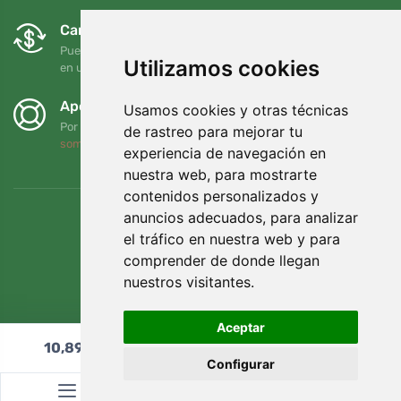
Cambios y devoluciones gratuitos
Puede devolver o cambiar su pedido en cualquier momento
Utilizamos cookies
en un plazo de 90 días
Apoyamos a Trees.org
Usamos cookies y otras técnicas
Por cada pedido plantamos un árbol. Leer más
Quiénes
de rastreo para mejorar tu
somos
.
experiencia de navegación en
nuestra web, para mostrarte
contenidos personalizados y
anuncios adecuados, para analizar
el tráfico en nuestra web y para
comprender de donde llegan
nuestros visitantes.
Aceptar
10,89
€
Añadir al carrito
Configurar
© Topshelf s.r.o. Todos los derechos reservados.