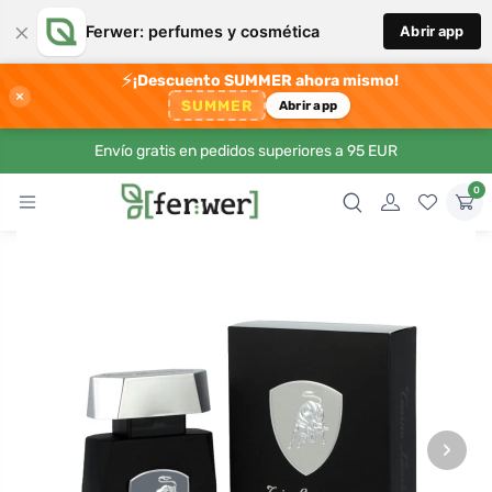
×
Ferwer: perfumes y cosmética
Abrir app
⚡
¡Descuento SUMMER ahora mismo!
×
SUMMER
Abrir app
Envío gratis en pedidos superiores a 95 EUR
0
›