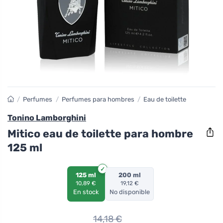
/
Perfumes
/
Perfumes para hombres
/
Eau de toilette
Tonino Lamborghini
Mitico eau de toilette para hombre
125 ml
125 ml
200 ml
10,89 €
19,12 €
En stock
No disponible
14,18
€