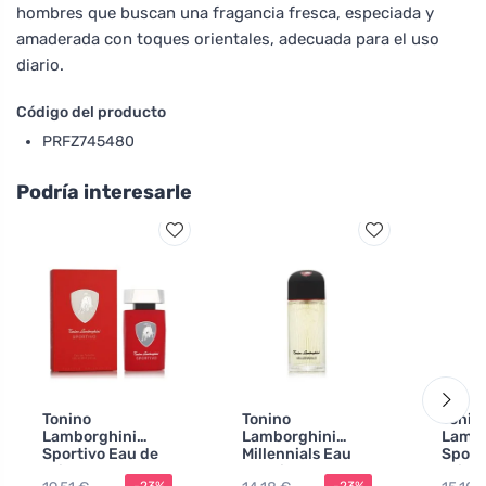
hombres que buscan una fragancia fresca, especiada y
amaderada con toques orientales, adecuada para el uso
diario.
Código del producto
PRFZ745480
Podría interesarle
Tonino
Tonino
Tonin
Lamborghini
Lamborghini
Lambo
Sportivo Eau de
Millennials Eau
Sport
Toilette para
de Toilette para
Toilet
-23%
-23%