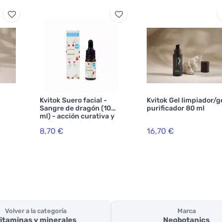
Kvitok Suero facial -
Kvitok Gel limpiador/g
Sangre de dragón (10
purificador 80 ml
ml) - acción curativa y
ml
antienvejecimiento
8,70 €
16,70 €
Volver a la categoría
Marca
itaminas y minerales
Neobotanics