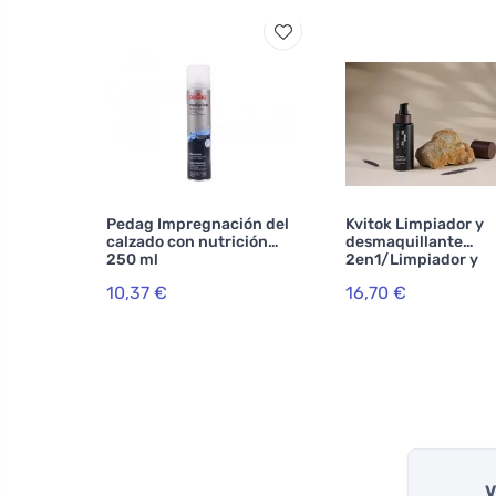
Pedag Impregnación del
Kvitok Limpiador y
calzado con nutrición
desmaquillante
250 ml
2en1/Limpiador y
desmaquillante 80 
10,37 €
16,70 €
V