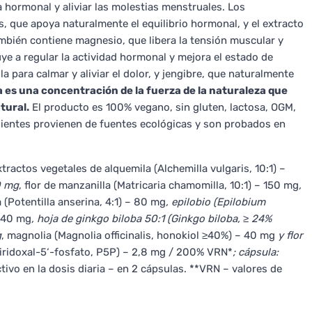
 hormonal y aliviar las molestias menstruales. Los
s, que apoya naturalmente el equilibrio hormonal, y el extracto
mbién contiene magnesio, que libera la tensión muscular y
ye a regular la actividad hormonal y mejora el estado de
 para calmar y aliviar el dolor, y jengibre, que naturalmente
 es una concentración de la fuerza de la naturaleza que
tural.
El producto es 100% vegano, sin gluten, lactosa, OGM,
edientes provienen de fuentes ecológicas y son probados en
tos vegetales de alquemila (Alchemilla vulgaris, 10:1) –
0 mg
, flor de manzanilla (Matricaria chamomilla, 10:1) – 150 mg
,
a (Potentilla anserina, 4:1) – 80 mg
, epilobio (Epilobium
– 40 mg
, hoja de ginkgo biloba 50:1 (Ginkgo biloba, ≥ 24%
g
, magnolia (Magnolia officinalis, honokiol ≥40%) – 40 mg
y flor
piridoxal-5‘-fosfato, P5P) – 2,8 mg / 200% VRN*
; cápsula:
tivo en la dosis diaria – en 2 cápsulas. **VRN – valores de