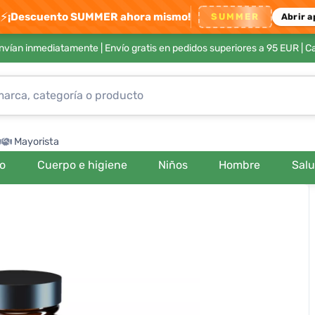
⚡
¡Descuento SUMMER ahora mismo!
SUMMER
Abrir a
envían inmediatamente |
Envío gratis en pedidos superiores a 95 EUR
| C
Mayorista
ro
Cuerpo e higiene
Niños
Hombre
Sal