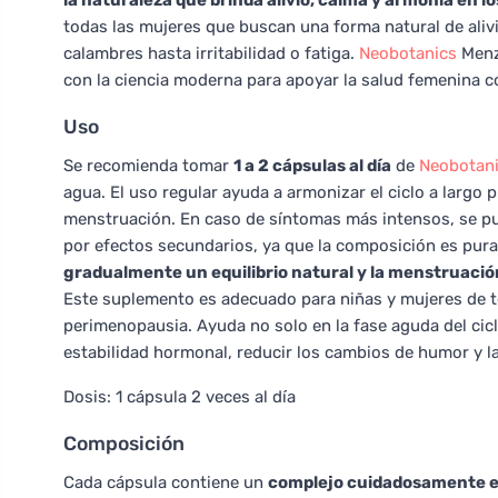
la naturaleza que brinda alivio, calma y armonía en l
todas las mujeres que buscan una forma natural de aliv
calambres hasta irritabilidad o fatiga.
Neobotanics
Menze
con la ciencia moderna para apoyar la salud femenina 
Uso
Se recomienda tomar
1 a 2 cápsulas al día
de
Neobotan
agua. El uso regular ayuda a armonizar el ciclo a largo pl
menstruación. En caso de síntomas más intensos, se p
por efectos secundarios, ya que la composición es pur
gradualmente un equilibrio natural y la menstruació
Este suplemento es adecuado para niñas y mujeres de t
perimenopausia. Ayuda no solo en la fase aguda del cic
estabilidad hormonal, reducir los cambios de humor y la
Dosis: 1 cápsula 2 veces al día
Composición
Cada cápsula contiene un
complejo cuidadosamente eq