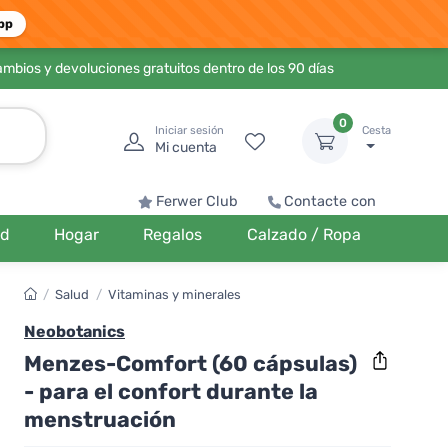
pp
ambios y devoluciones gratuitos dentro de los 90 días
0
Iniciar sesión
Cesta
Mi cuenta
Ferwer Club
Contacte con
ud
Hogar
Regalos
Calzado / Ropa
/
Salud
/
Vitaminas y minerales
Neobotanics
Menzes-Comfort (60 cápsulas)
- para el confort durante la
menstruación