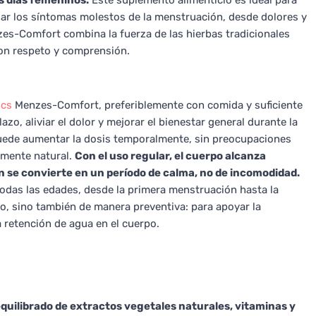
os días femeninos.
Este suplemento alimenticio es ideal para
iar los síntomas molestos de la menstruación, desde dolores y
s-Comfort combina la fuerza de las hierbas tradicionales
con respeto y comprensión.
ics
Menzes-Comfort, preferiblemente con comida y suficiente
azo, aliviar el dolor y mejorar el bienestar general durante la
uede aumentar la dosis temporalmente, sin preocupaciones
amente natural.
Con el uso regular, el cuerpo alcanza
n se convierte en un período de calma, no de incomodidad.
odas las edades, desde la primera menstruación hasta la
lo, sino también de manera preventiva: para apoyar la
 retención de agua en el cuerpo.
uilibrado de extractos vegetales naturales, vitaminas y