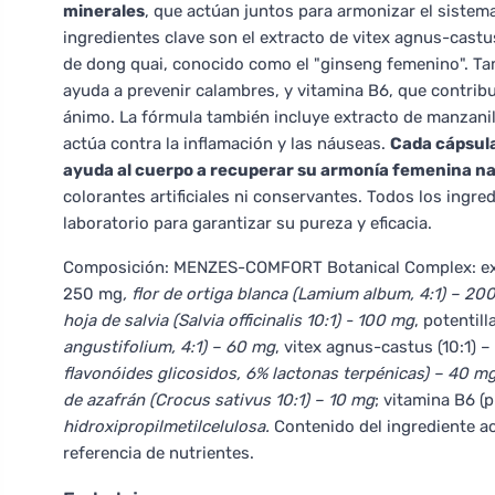
minerales
, que actúan juntos para armonizar el sistema
ingredientes clave son el extracto de vitex agnus-castu
de dong quai, conocido como el "ginseng femenino". Ta
ayuda a prevenir calambres, y vitamina B6, que contribu
ánimo. La fórmula también incluye extracto de manzanilla
actúa contra la inflamación y las náuseas.
Cada cápsula
ayuda al cuerpo a recuperar su armonía femenina na
colorantes artificiales ni conservantes. Todos los ingr
laboratorio para garantizar su pureza y eficacia.
Composición: MENZES-COMFORT Botanical Complex: extrac
250 mg
, flor de ortiga blanca (Lamium album, 4:1) – 20
hoja de salvia (Salvia officinalis 10:1) - 100 mg
, potentill
angustifolium, 4:1) – 60 mg
, vitex agnus-castus (10:1) 
flavonóides glicosidos, 6% lactonas terpénicas) – 40 m
de azafrán (Crocus sativus 10:1) – 10 mg
; vitamina B6 (
hidroxipropilmetilcelulosa.
Contenido del ingrediente ac
referencia de nutrientes.