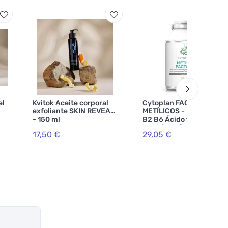
el
Kvitok Aceite corporal
Cytoplan FACTORES
exfoliante SKIN REVEAL
METÍLICOS - B1 Betaína
- 150 ml
B2 B6 Ácido fólico (L-
metilfolato) Vitamina
17,50 €
29,05 €
B12 y Zinc, 60 cápsulas