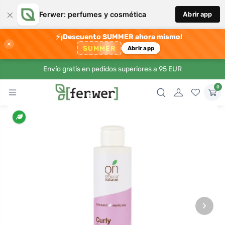
×
Ferwer: perfumes y cosmética
Abrir app
⚡
¡Descuento SUMMER ahora mismo!
×
SUMMER
Abrir app
Envío gratis en pedidos superiores a 95 EUR
0
›