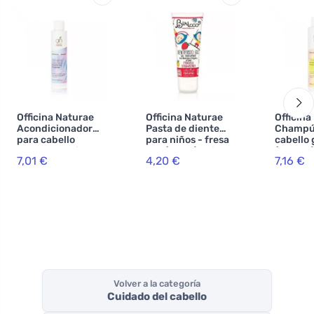
Officina Naturae
Officina Naturae
Officina
Acondicionador
Pasta de dientes
Champú
para cabello
para niños - fresa
cabello 
ondulado y rizado
BIO (75 ml) - sin
(200 ml
7,01 €
4,20 €
7,16 €
BIO (150 ml)
flúor
Volver a la categoría
Cuidado del cabello