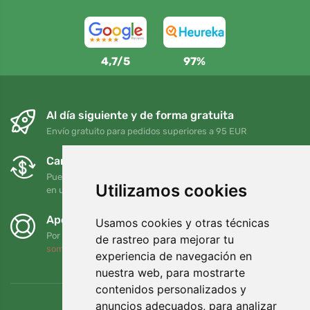
4,7/5
97%
Al día siguiente y de forma gratuita
Envío gratuito para pedidos superiores a 95 EUR
Cambios y devoluciones gratuitos
Puede devolver o cambiar su pedido en cualquier momento
Utilizamos cookies
en un plazo de 90 días
Apoyamos a Trees.org
Usamos cookies y otras técnicas
Por cada pedido plantamos un árbol. Leer más
Quiénes
de rastreo para mejorar tu
somos
.
experiencia de navegación en
nuestra web, para mostrarte
contenidos personalizados y
anuncios adecuados, para analizar