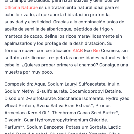
El champú de cuidado para rizos suaves y definidos de
Officina Naturae
es un tratamiento natural ideal para el
cabello rizado, al que aporta hidratación profunda,
suavidad y elasticidad. Gracias a la combinación única de
aceite de semilla de albaricoque, péptidos de trigo y
manteca de cacao, define los rizos maravillosamente sin
apelmazarlos y los protege de la deshidratación. Su
fórmula suave, con certificación
AIAB
Eco
Bio
Cosmesi, sin
sulfatos ni siliconas, respeta las necesidades naturales del
cabello. ¿Quieres probar primero el champú? Consigue una
muestra por muy poco.
Composición: Aqua, Sodium Lauryl Sulfoacetate, Inulin,
Sodium Methyl 2-sulfolaurate, Cocamidopropyl Betaine,
Disodium 2-sulfolaurate, Saccharide Isomerate, Hydrolyzed
Wheat Protein, Avena Sativa Bran Extract*, Prunus
Armeniaca Kernel Oil*, Theobroma Cacao Seed Butter*,
Glycerin, Guar Hydroxypropyltrimonium Chloride,
Parfum**, Sodium Benzoate, Potassium Sorbate, Lactic