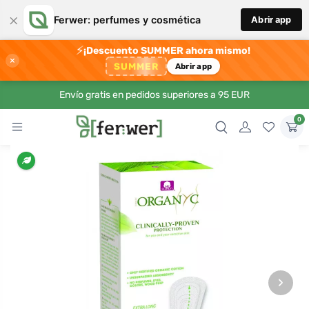
×
Ferwer: perfumes y cosmética
Abrir app
⚡
¡Descuento SUMMER ahora mismo!
×
SUMMER
Abrir app
Envío gratis en pedidos superiores a 95 EUR
0
›