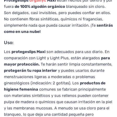
Protegeslips
Organyc
Maxi
están hechos por dentro y por
fuera
de 100% algodón orgánico
blanqueado sin cloro.
Son delgados, casi invisibles, pero puedes confiar en ellos.
No contienen fibras sintéticas, químicos ni fragancias,
simplemente nada que pueda causar irritación. ¡Te
sentirás
como en una nube!
Uso:
Los
protegeslips Maxi
son adecuados para uso diario. En
comparación con Light y Light Plus, están alargados
para
mayor protección.
Te harán sentir limpia constantemente,
protegerán tu ropa interior
y puedes usarlos durante
menstruaciones ligeras a moderadas o problemas
ginecológicos (indicación: 2 gotitas). Los
productos de
higiene femenina
comunes se fabrican principalmente
con materiales sintéticos y sus rellenos pueden contener
pulpa de madera o químicos que causan irritación en la piel
y las membranas mucosas. A menudo se usa cloro para el
blanqueo, lo que deja una cantidad pequeña pero