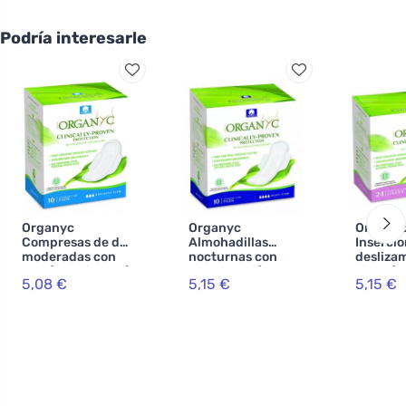
Podría interesarle
Organyc
Organyc
Organy
Compresas de día
Almohadillas
Insercio
moderadas con
nocturnas con
desliza
alas (10 unidades)
alas Heavy (10
Light (2
5,08 €
5,15 €
5,15 €
- 100% algodón
unidades) - 100%
unidade
orgánico, 3 gotas
algodón
algodón
biológico, 4 gotas
biológic