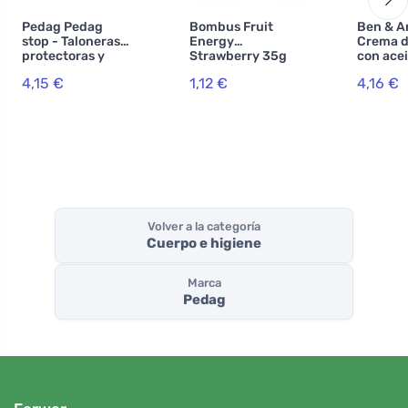
Pedag Pedag
Bombus Fruit
Ben & A
stop - Taloneras
Energy
Crema 
protectoras y
Strawberry 35g
con acei
antideslizantes
Gummies
almendr
4,15 €
1,12 €
4,16 €
para la zona del
- cuidad
talón
Volver a la categoría
Cuerpo e higiene
Marca
Pedag