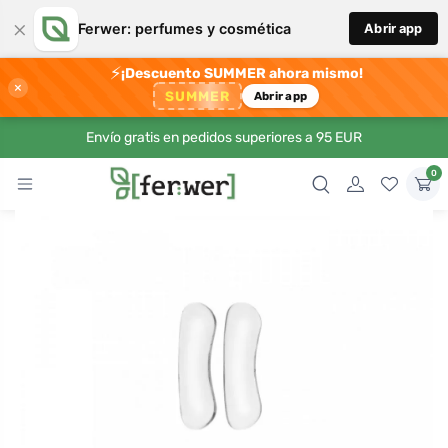
×
Ferwer: perfumes y cosmética
Abrir app
⚡
¡Descuento SUMMER ahora mismo!
×
SUMMER
Abrir app
Envío gratis en pedidos superiores a 95 EUR
0