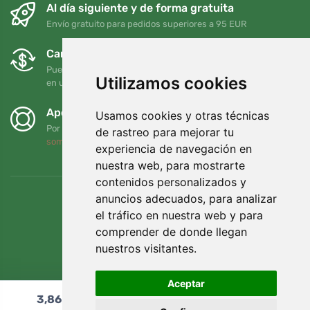
Al día siguiente y de forma gratuita
Envío gratuito para pedidos superiores a 95 EUR
Cambios y devoluciones gratuitos
Puede devolver o cambiar su pedido en cualquier momento
Utilizamos cookies
en un plazo de 90 días
Apoyamos a Trees.org
Usamos cookies y otras técnicas
Por cada pedido plantamos un árbol. Leer más
Quiénes
de rastreo para mejorar tu
somos
.
experiencia de navegación en
nuestra web, para mostrarte
contenidos personalizados y
anuncios adecuados, para analizar
el tráfico en nuestra web y para
comprender de donde llegan
nuestros visitantes.
Aceptar
3,86
€
Añadir al carrito