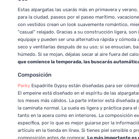
Estas alpargatas las usarás más en primavera y verano, 
para la ciudad, paseos por el paseo marítimo, vacacione
con vestidos crean un look suavemente romántico, mien
"casual" relajado. Gracias a su construcción ligera, so
equipaje y pueden ser una alternativa rápida y cómoda 
seco y ventilarlas después de su uso; si se ensucian, b
húmedo. Si se mojan, déjalas secar al aire fuera del cal
que comience la temporada, las buscarás automática
Composición
Perky
Espadrille Gypsy están diseñadas para ser cómodas
El empeine está diseñado en el espíritu de las alpargata
los meses más cálidos. La parte interior está diseñada
la caminata normal. La suela es ligera y práctica para el
tanto en la acera como en interiores. La composición ex
específica, por lo que es mejor guiarse por la informaci
artículo en la tienda en línea. Si tienes piel sensible o 
composición antes de comprar.
Lo más importante es q