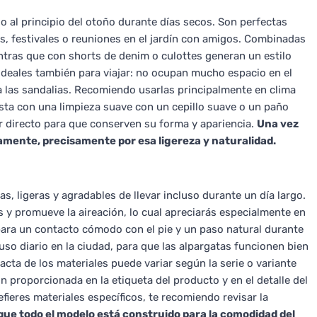
o al principio del otoño durante días secos. Son perfectas
s, festivales o reuniones en el jardín con amigos. Combinadas
tras que con shorts de denim o culottes generan un estilo
n ideales también para viajar: no ocupan mucho espacio en el
a las sandalias. Recomiendo usarlas principalmente en clima
asta con una limpieza suave con un cepillo suave o un paño
or directo para que conserven su forma y apariencia.
Una vez
mente, precisamente por esa ligereza y naturalidad.
, ligeras y agradables de llevar incluso durante un día largo.
s y promueve la aireación, lo cual apreciarás especialmente en
 para un contacto cómodo con el pie y un paso natural durante
 uso diario en la ciudad, para que las alpargatas funcionen bien
acta de los materiales puede variar según la serie o variante
ón proporcionada en la etiqueta del producto y en el detalle del
prefieres materiales específicos, te recomiendo revisar la
ue todo el modelo está construido para la comodidad del