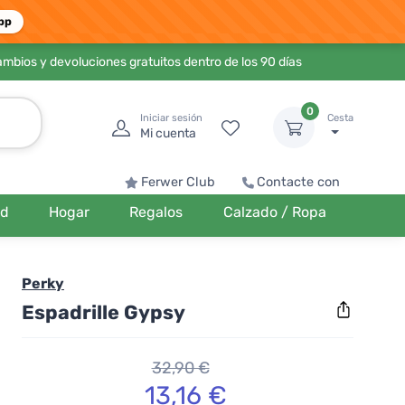
pp
ambios y devoluciones gratuitos dentro de los 90 días
0
Iniciar sesión
Cesta
Mi cuenta
Ferwer Club
Contacte con
ud
Hogar
Regalos
Calzado / Ropa
Perky
Espadrille Gypsy
32,90 €
13,16 €