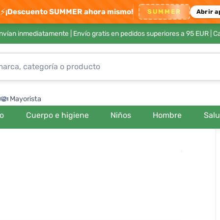
⚡
¡Descuento SUMMER ahora mismo!
SUMMER
Abrir a
envían inmediatamente |
Envío gratis en pedidos superiores a 95 EUR
| C
Mayorista
ro
Cuerpo e higiene
Niños
Hombre
Sal