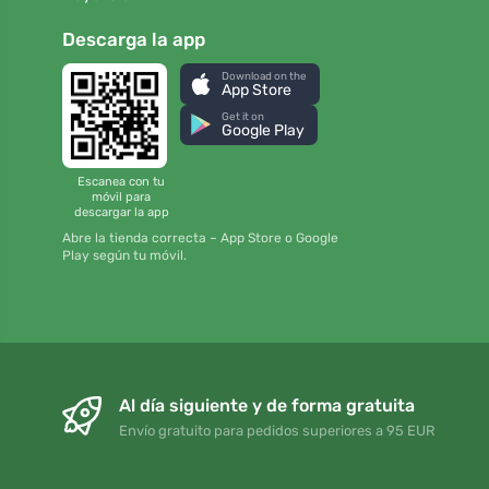
Descarga la app
Download on the
App Store
Get it on
Google Play
Escanea con tu
móvil para
descargar la app
Abre la tienda correcta – App Store o Google
Play según tu móvil.
Al día siguiente y de forma gratuita
Envío gratuito para pedidos superiores a 95 EUR