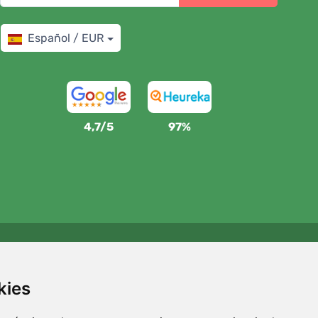
Español / EUR
4,7/5
97%
Apoyamos a Trees.org
Por cada pedido plantamos un árbol. Leer más
Quiénes
kies
somos
.