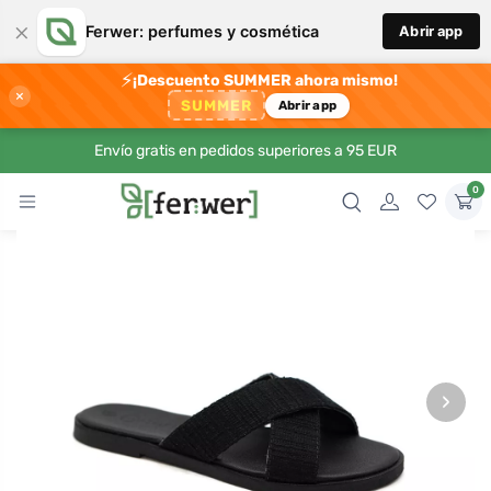
×
Ferwer: perfumes y cosmética
Abrir app
⚡
¡Descuento SUMMER ahora mismo!
×
SUMMER
Abrir app
Envío gratis en pedidos superiores a 95 EUR
0
›