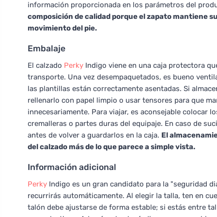
información proporcionada en los parámetros del produc
composición de calidad porque el zapato mantiene su
movimiento del pie.
Embalaje
El calzado
Perky
Indigo viene en una caja protectora que
transporte. Una vez desempaquetados, es bueno ventilar
las plantillas están correctamente asentadas. Si almac
rellenarlo con papel limpio o usar tensores para que m
innecesariamente. Para viajar, es aconsejable colocar l
cremalleras o partes duras del equipaje. En caso de su
antes de volver a guardarlos en la caja.
El almacenamien
del calzado más de lo que parece a simple vista.
Información adicional
Perky
Indigo es un gran candidato para la "seguridad dia
recurrirás automáticamente. Al elegir la talla, ten en cu
talón debe ajustarse de forma estable; si estás entre ta