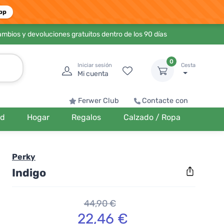
pp
ambios y devoluciones gratuitos dentro de los 90 días
0
Iniciar sesión
Cesta
Mi cuenta
Ferwer Club
Contacte con
ud
Hogar
Regalos
Calzado / Ropa
Perky
Indigo
44,90 €
22,46 €