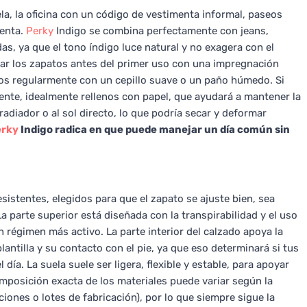
ela, la oficina con un código de vestimenta informal, paseos
uenta.
Perky
Indigo se combina perfectamente con jeans,
as, ya que el tono índigo luce natural y no exagera con el
atar los zapatos antes del primer uso con una impregnación
rlos regularmente con un cepillo suave o un paño húmedo. Si
ente, idealmente rellenos con papel, que ayudará a mantener la
adiador o al sol directo, lo que podría secar y deformar
erky
Indigo radica en que puede manejar un día común sin
esistentes, elegidos para que el zapato se ajuste bien, sea
a parte superior está diseñada con la transpirabilidad y el uso
 régimen más activo. La parte interior del calzado apoya la
antilla y su contacto con el pie, ya que eso determinará si tus
ía. La suela suele ser ligera, flexible y estable, para apoyar
mposición exacta de los materiales puede variar según la
ciones o lotes de fabricación), por lo que siempre sigue la