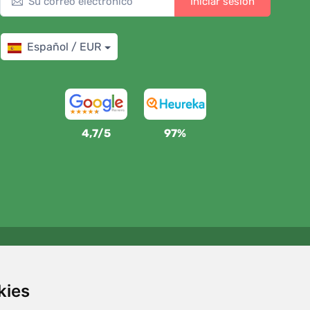
Iniciar sesión
Español / EUR
4,7/5
97%
Apoyamos a Trees.org
Por cada pedido plantamos un árbol. Leer más
Quiénes
kies
somos
.