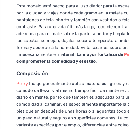
Este modelo está hecho para el uso diario: para la escu
por la ciudad y viajes donde cada gramo en la maleta c
pantalones de tela, shorts y también con vestidos o fald
contraste. Para una vida útil más larga, recomiendo tr
adecuada para el material de la parte superior y limpia
los zapatos se mojan, déjalos secar a temperatura ambi
forma y absorberá la humedad. Evita secarlos sobre un r
innecesariamente el material.
La mayor fortaleza de
P
comprometer la comodidad y el estilo.
Composición
Perky
Indigo generalmente utiliza materiales ligeros y r
cómodo de llevar y al mismo tiempo fácil de mantener. L
diario en mente, por lo que también es adecuada para un
comodidad al caminar: es especialmente importante la pl
pies duelen después de unas horas o si aguantas todo el d
un paso natural y seguro en superficies comunes. La co
variante específica (por ejemplo, diferencias entre colec