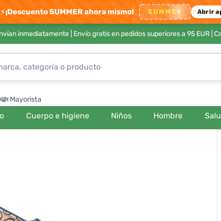
⚡
¡Descuento SUMMER ahora mismo!
SUMMER
Abrir a
envían inmediatamente |
Envío gratis en pedidos superiores a 95 EUR
| C
Mayorista
ro
Cuerpo e higiene
Niños
Hombre
Sal