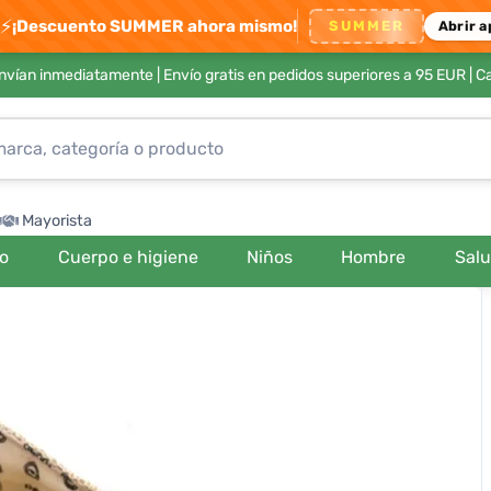
⚡
¡Descuento SUMMER ahora mismo!
SUMMER
Abrir a
envían inmediatamente |
Envío gratis en pedidos superiores a 95 EUR
| C
Mayorista
ro
Cuerpo e higiene
Niños
Hombre
Sal