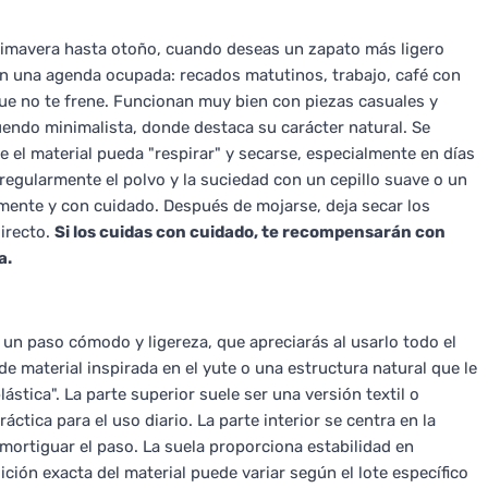
rimavera hasta otoño, cuando deseas un zapato más ligero
con una agenda ocupada: recados matutinos, trabajo, café con
ue no te frene. Funcionan muy bien con piezas casuales y
endo minimalista, donde destaca su carácter natural. Se
 el material pueda "respirar" y secarse, especialmente en días
regularmente el polvo y la suciedad con un cepillo suave o un
mente y con cuidado. Después de mojarse, deja secar los
directo.
Si los cuidas con cuidado, te recompensarán con
a.
un paso cómodo y ligereza, que apreciarás al usarlo todo el
e material inspirada en el yute o una estructura natural que le
ástica". La parte superior suele ser una versión textil o
áctica para el uso diario. La parte interior se centra en la
amortiguar el paso. La suela proporciona estabilidad en
ión exacta del material puede variar según el lote específico