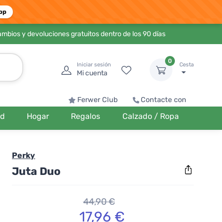
pp
ambios y devoluciones gratuitos dentro de los 90 días
0
Iniciar sesión
Cesta
Mi cuenta
Ferwer Club
Contacte con
ud
Hogar
Regalos
Calzado / Ropa
Perky
Juta Duo
44,90 €
17,96 €