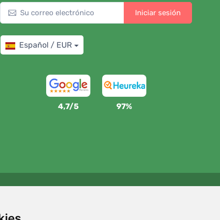
Iniciar sesión
Español / EUR
4,7/5
97%
Apoyamos a Trees.org
Por cada pedido plantamos un árbol. Leer más
Quiénes
kies