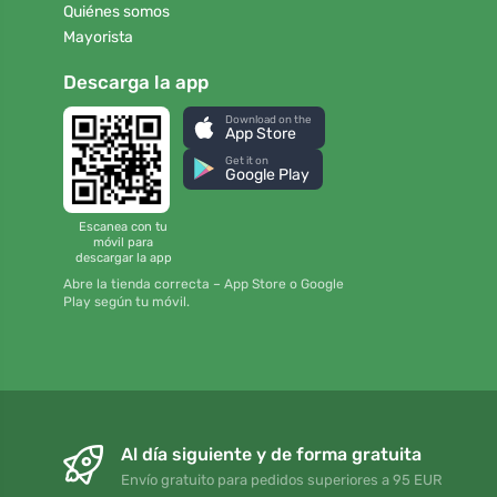
Quiénes somos
Mayorista
Descarga la app
Download on the
App Store
Get it on
Google Play
Escanea con tu
móvil para
descargar la app
Abre la tienda correcta – App Store o Google
Play según tu móvil.
Al día siguiente y de forma gratuita
Envío gratuito para pedidos superiores a 95 EUR