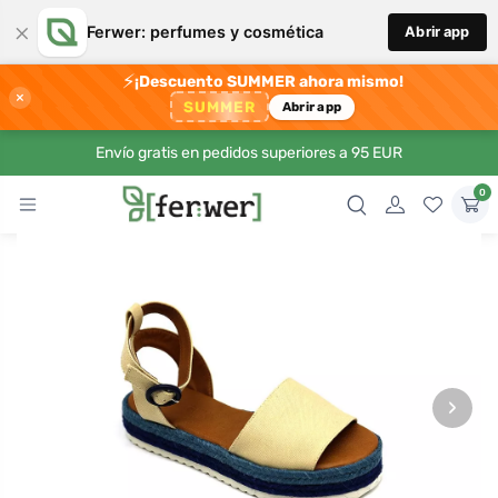
×
Ferwer: perfumes y cosmética
Abrir app
⚡
¡Descuento SUMMER ahora mismo!
×
SUMMER
Abrir app
Envío gratis en pedidos superiores a 95 EUR
0
›