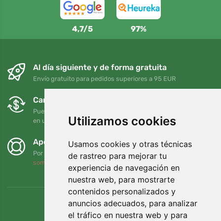
4,7/5
97%
Al día siguiente y de forma gratuita
Envío gratuito para pedidos superiores a 95 EUR
Cambios y devoluciones gratuitos
Puede devolver o cambiar su pedido en cualquier momento
Utilizamos cookies
en un plazo de 90 días
Apoyamos a Trees.org
Usamos cookies y otras técnicas
Por cada pedido plantamos un árbol. Leer más
Quiénes
de rastreo para mejorar tu
somos
.
experiencia de navegación en
nuestra web, para mostrarte
contenidos personalizados y
anuncios adecuados, para analizar
el tráfico en nuestra web y para