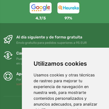
4,7/5
97%
Al día siguiente y de forma gratuita
Envío gratuito para pedidos superiores a 95 EUR
Cambios y devoluciones gratuitos
Puede devolver o cambiar su pedido en cualquier momento
Utilizamos cookies
en un plazo de 90 días
Apoyamos a Trees.org
Usamos cookies y otras técnicas
Por cada pedido plantamos un árbol. Leer más
Quiénes
de rastreo para mejorar tu
somos
.
experiencia de navegación en
nuestra web, para mostrarte
contenidos personalizados y
anuncios adecuados, para analizar