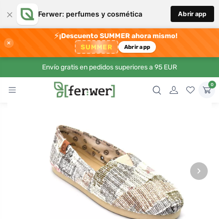
×
Ferwer: perfumes y cosmética
Abrir app
⚡
¡Descuento SUMMER ahora mismo!
×
SUMMER
Abrir app
Envío gratis en pedidos superiores a 95 EUR
0
›