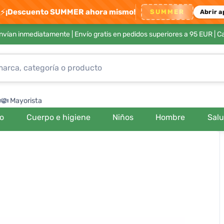
⚡
¡Descuento SUMMER ahora mismo!
SUMMER
Abrir a
envían inmediatamente |
Envío gratis en pedidos superiores a 95 EUR
| C
Mayorista
ro
Cuerpo e higiene
Niños
Hombre
Sal