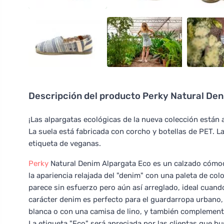
Descripción del producto
Perky Natural Den
¡Las alpargatas ecológicas de la nueva colección están 
La suela está fabricada con corcho y botellas de PET. L
etiqueta de veganas.
Perky
Natural Denim Alpargata Eco es un calzado cómodo
la apariencia relajada del "denim" con una paleta de co
parece sin esfuerzo pero aún así arreglado, ideal cuan
carácter denim es perfecto para el guardarropa urbano
blanca o con una camisa de lino, y también complementa
La etiqueta "Eco" será apreciada por las clientas que b