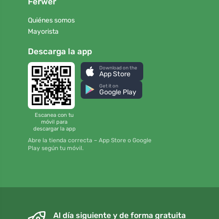
Ferwer
Quiénes somos
Mayorista
Descarga la app
Download on the
App Store
Get it on
Google Play
Escanea con tu
móvil para
descargar la app
Abre la tienda correcta – App Store o Google
Play según tu móvil.
Al día siguiente y de forma gratuita