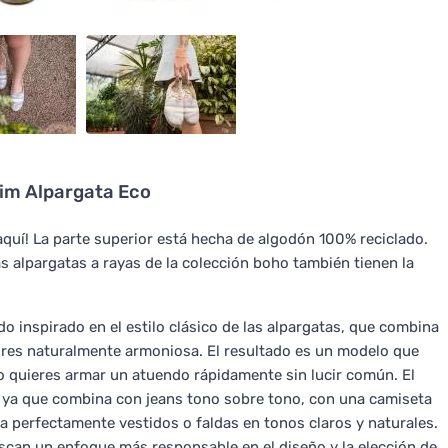
im Alpargata Eco
aquí! La parte superior está hecha de algodón 100% reciclado.
as alpargatas a rayas de la colección boho también tienen la
 inspirado en el estilo clásico de las alpargatas, que combina
lores naturalmente armoniosa. El resultado es un modelo que
do quieres armar un atuendo rápidamente sin lucir común. El
, ya que combina con jeans tono sobre tono, con una camiseta
 perfectamente vestidos o faldas en tonos claros y naturales.
uscan un enfoque más responsable en el diseño y la elección de