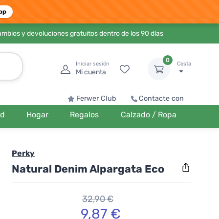
pp
ambios y devoluciones gratuitos dentro de los 90 días
0
Iniciar sesión
Cesta
Mi cuenta
Ferwer Club
Contacte con
ud
Hogar
Regalos
Calzado / Ropa
Perky
Natural Denim Alpargata Eco
32,90 €
9,87 €