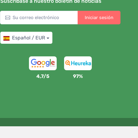
Suscríbase a nuestro boletín de noticias
Iniciar sesión
Español / EUR
4,7/5
97%
Apoyamos a Trees.org