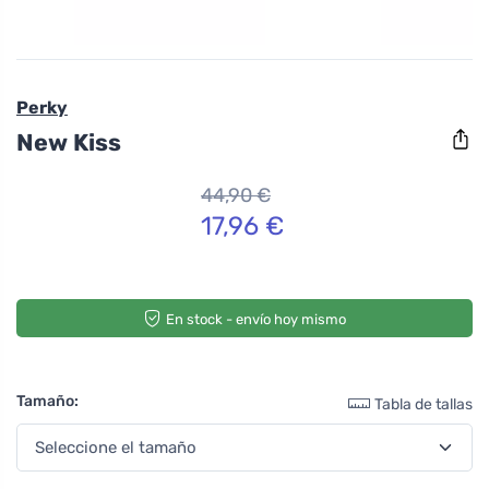
Perky
New Kiss
44,90 €
17,96 €
En stock - envío hoy mismo
Tamaño:
Tabla de tallas