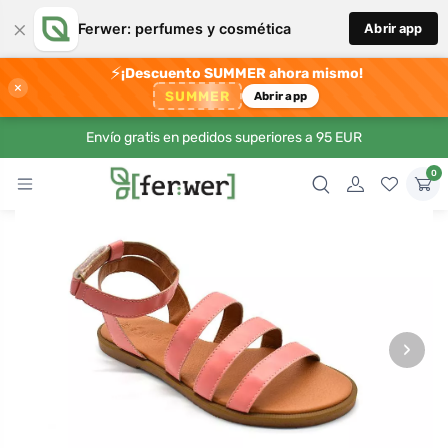
×
Ferwer: perfumes y cosmética
Abrir app
⚡
¡Descuento SUMMER ahora mismo!
×
SUMMER
Abrir app
Envío gratis en pedidos superiores a 95 EUR
0
›