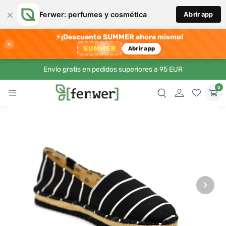
×
Ferwer: perfumes y cosmética
Abrir app
⚡
¡Descuento SUMMER ahora mismo!
×
SUMMER
Abrir app
Envío gratis en pedidos superiores a 95 EUR
0
›