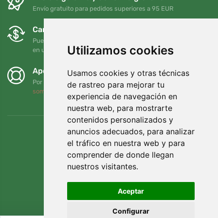
Envío gratuito para pedidos superiores a 95 EUR
Cambios y devoluciones gratuitos
Puede devolver o cambiar su pedido en cualquier momento
Utilizamos cookies
en un plazo de 90 días
Apoyamos a Trees.org
Usamos cookies y otras técnicas
Por cada pedido plantamos un árbol. Leer más
Quiénes
de rastreo para mejorar tu
somos
.
experiencia de navegación en
nuestra web, para mostrarte
contenidos personalizados y
anuncios adecuados, para analizar
el tráfico en nuestra web y para
comprender de donde llegan
nuestros visitantes.
Aceptar
Configurar