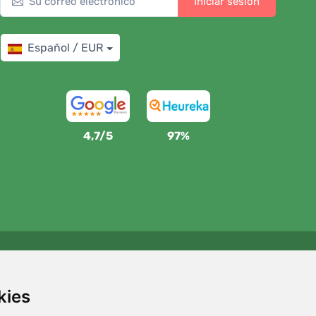
Iniciar sesión
Español / EUR
4,7/5
97%
Apoyamos a Trees.org
Por cada pedido plantamos un árbol. Leer más
Quiénes
kies
somos
.