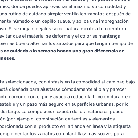
firmes, donde puedes aprovechar al máximo su comodidad y
r una rutina de cuidado simple: ventila los zapatos después de
mente húmedo o un cepillo suave, y aplica una impregnación
 uso. Si se mojan, déjalos secar naturalmente a temperatura
 evitar que el material se deforme y el color se mantenga
bién es bueno alternar los zapatos para que tengan tiempo de
 de cuidado a la semana hacen una gran diferencia en
 meses.
 seleccionados, con énfasis en la comodidad al caminar, bajo
r está diseñada para ajustarse cómodamente al pie y parecer
acto cómodo con el pie y ayuda a reducir la fricción durante el
estable y un paso más seguro en superficies urbanas, por lo
día largo. La composición exacta de los materiales puede
ción (por ejemplo, combinación de textiles y elementos
porcionada con el producto en la tienda en línea y la etiqueta
 complementar los zapatos con plantillas: más suaves para