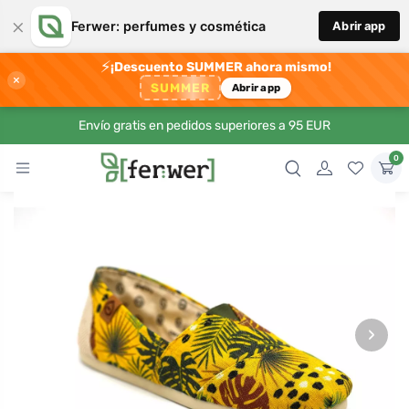
×
Ferwer: perfumes y cosmética
Abrir app
⚡
¡Descuento SUMMER ahora mismo!
×
SUMMER
Abrir app
Envío gratis en pedidos superiores a 95 EUR
0
›