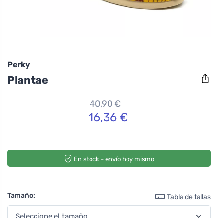
Perky
Plantae
40,90 €
16,36 €
En stock - envío hoy mismo
Tamaño:
Tabla de tallas