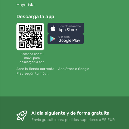
Mayorista
Descarga la app
Download on the
App Store
Get it on
Google Play
Escanea con tu
móvil para
descargar la app
Abre la tienda correcta – App Store o Google
Play según tu móvil.
Al día siguiente y de forma gratuita
Envío gratuito para pedidos superiores a 95 EUR