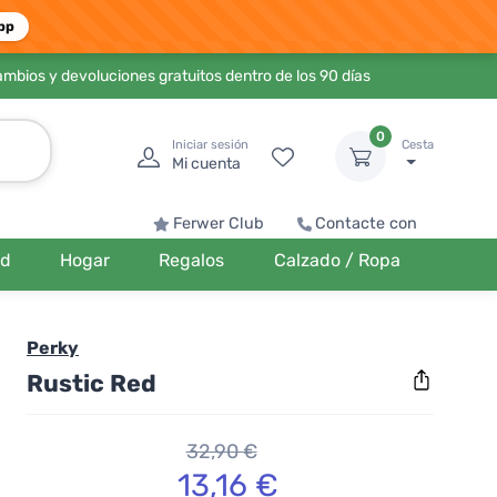
pp
ambios y devoluciones gratuitos dentro de los 90 días
0
Iniciar sesión
Cesta
Mi cuenta
Ferwer Club
Contacte con
ud
Hogar
Regalos
Calzado / Ropa
Perky
Rustic Red
32,90 €
13,16 €