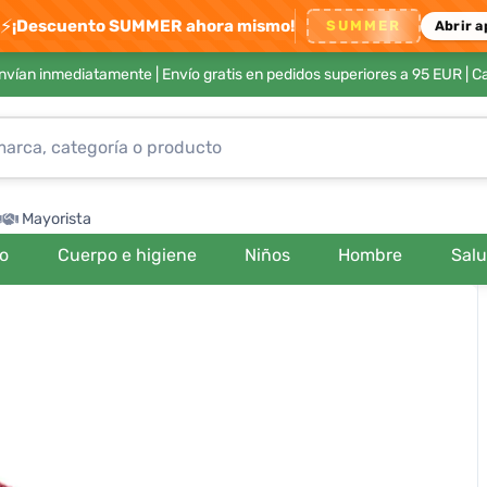
⚡
¡Descuento SUMMER ahora mismo!
SUMMER
Abrir a
envían inmediatamente |
Envío gratis en pedidos superiores a 95 EUR
| C
Mayorista
ro
Cuerpo e higiene
Niños
Hombre
Sal