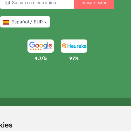
Iniciar sesión
Español / EUR
4,7/5
97%
Apoyamos a Trees.org
Por cada pedido plantamos un árbol. Leer más
Quiénes
kies
somos
.