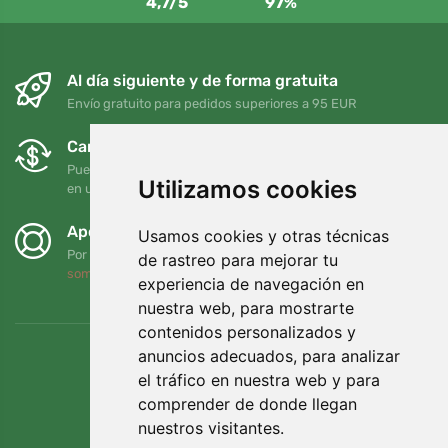
4,7/5
97%
Al día siguiente y de forma gratuita
Envío gratuito para pedidos superiores a 95 EUR
Cambios y devoluciones gratuitos
Puede devolver o cambiar su pedido en cualquier momento
Utilizamos cookies
en un plazo de 90 días
Apoyamos a Trees.org
Usamos cookies y otras técnicas
Por cada pedido plantamos un árbol. Leer más
Quiénes
de rastreo para mejorar tu
somos
.
experiencia de navegación en
nuestra web, para mostrarte
contenidos personalizados y
anuncios adecuados, para analizar
el tráfico en nuestra web y para
comprender de donde llegan
nuestros visitantes.