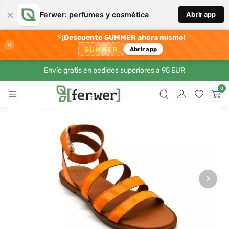
×
Ferwer: perfumes y cosmética
Abrir app
⚡
¡Descuento SUMMER ahora mismo!
×
SUMMER
Abrir app
Envío gratis en pedidos superiores a 95 EUR
0
›