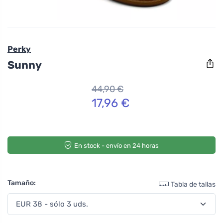
Perky
Sunny
44,90 €
17,96 €
En stock - envío en 24 horas
Tamaño:
Tabla de tallas