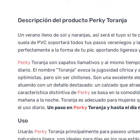
Descripción del producto
Perky Toranja
Un verano lleno de sol y naranjas, así será el tuyo si te
suela de PVC soportará todos tus pasos veraniegos y la
perfectamente a la forma de tu pie, aportando ligereza 
Perky
Toranja son zapatos llamativos y al mismo tiempo
diario. El nombre "Toranja" evoca la jugosidad cítrica y
optimistas, pero sin ser chillones. Son una excelente 
atuendo con un detalle destacado: un calzado que atrae
característica distintiva de
Perky
se basa en la comodidad
mañana a la noche. Toranja es adecuado para mujeres qu
el uso diario.
Un paso en
Perky
Toranja y hasta el día 
Uso
Usarás
Perky
Toranja principalmente para paseos urbanos,
naturaleza ligera, son ideales para días en los que está