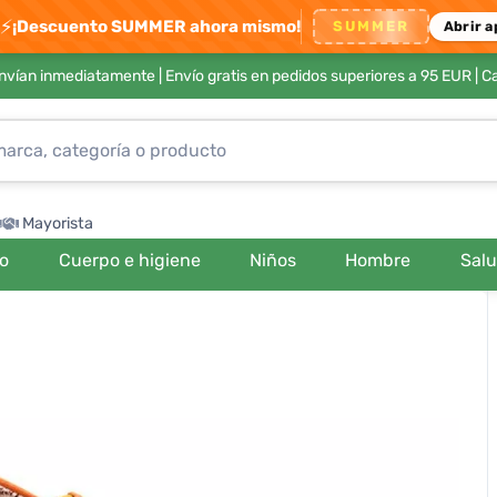
⚡
¡Descuento SUMMER ahora mismo!
SUMMER
Abrir a
envían inmediatamente |
Envío gratis en pedidos superiores a 95 EUR
| C
Mayorista
ro
Cuerpo e higiene
Niños
Hombre
Sal