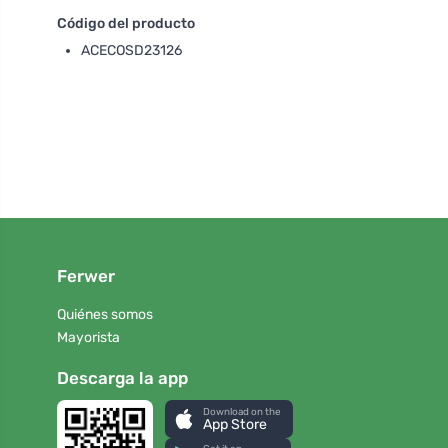
Código del producto
ACECOSD23126
Ferwer
Quiénes somos
Mayorista
Descarga la app
Download on the
App Store