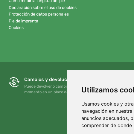
Cómo medir la longitud del pie
Declaración sobre el uso de cookies
Protección de datos personales
Pie de imprenta
Cookies
Cambios y devoluciones gratuitos
Puede devolver o cambiar su pedido en cualquier
Utilizamos coo
momento en un plazo de 90 días
Usamos cookies y otras
navegación en nuestra
anuncios adecuados, pa
comprender de donde ll