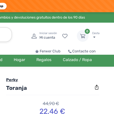
pp
ambios y devoluciones gratuitos dentro de los 90 días
0
Iniciar sesión
Cesta
Mi cuenta
Ferwer Club
Contacte con
ud
Hogar
Regalos
Calzado / Ropa
Perky
Toranja
44,90 €
22,46 €