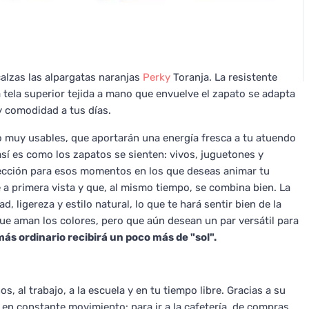
 calzas las alpargatas naranjas
Perky
Toranja. La resistente
 tela superior tejida a mano que envuelve el zapato se adapta
y comodidad a tus días.
 muy usables, que aportarán una energía fresca a tu atuendo
 así es como los zapatos se sienten: vivos, juguetones y
elección para esos momentos en los que deseas animar tu
 a primera vista y que, al mismo tiempo, se combina bien. La
, ligereza y estilo natural, lo que te hará sentir bien de la
e aman los colores, pero que aún desean un par versátil para
más ordinario recibirá un poco más de "sol".
 al trabajo, a la escuela y en tu tiempo libre. Gracias a su
s en constante movimiento: para ir a la cafetería, de compras,