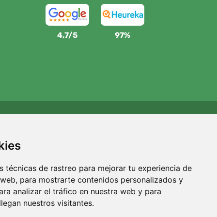
4,7/5
97%
Apoyamos a Trees.org
Por cada pedido plantamos un árbol. Leer más
Quiénes
kies
somos
.
 técnicas de rastreo para mejorar tu experiencia de
 web, para mostrarte contenidos personalizados y
ra analizar el tráfico en nuestra web y para
egan nuestros visitantes.