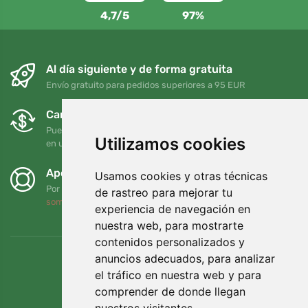
4,7/5
97%
Al día siguiente y de forma gratuita
Envío gratuito para pedidos superiores a 95 EUR
Cambios y devoluciones gratuitos
Puede devolver o cambiar su pedido en cualquier momento
Utilizamos cookies
en un plazo de 90 días
Apoyamos a Trees.org
Usamos cookies y otras técnicas
Por cada pedido plantamos un árbol. Leer más
Quiénes
de rastreo para mejorar tu
somos
.
experiencia de navegación en
nuestra web, para mostrarte
contenidos personalizados y
anuncios adecuados, para analizar
el tráfico en nuestra web y para
comprender de donde llegan