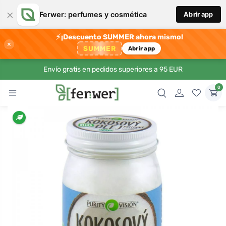
×
Ferwer: perfumes y cosmética
Abrir app
⚡
¡Descuento SUMMER ahora mismo!
×
SUMMER
Abrir app
Envío gratis en pedidos superiores a 95 EUR
0