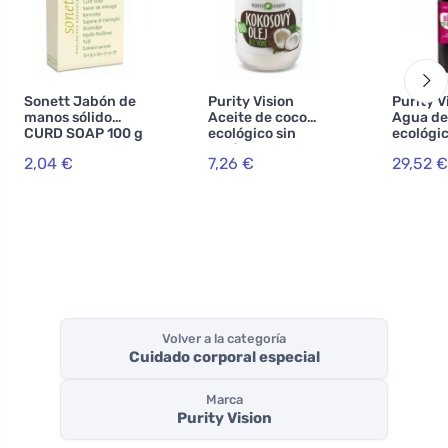
Sonett Jabón de
Purity Vision
Purity V
manos sólido
Aceite de coco
Agua de
CURD SOAP 100 g
ecológico sin
ecológic
perfume 420 ml
2,04 €
7,26 €
29,52 €
Volver a la categoría
Cuidado corporal especial
Marca
Purity Vision