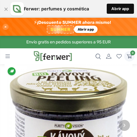
×
Ferwer: perfumes y cosmética
Abrir app
⚡
¡Descuento SUMMER ahora mismo!
×
SUMMER
Abrir app
Envío gratis en pedidos superiores a 95 EUR
0
›