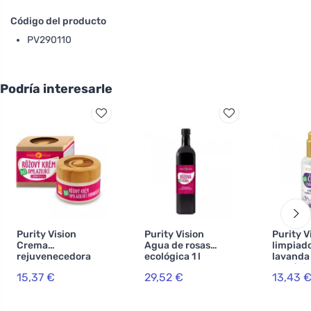
Código del producto
PV290110
Podría interesarle
Purity Vision
Purity Vision
Purity V
Crema
Agua de rosas
limpiad
rejuvenecedora
ecológica 1 l
lavanda
Bio Pink 40 ml
ecológi
15,37 €
29,52 €
13,43 
almendr
manzanil
E 100 ml