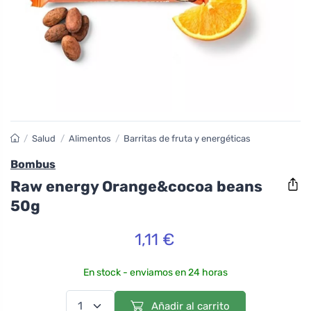
/
Salud
/
Alimentos
/
Barritas de fruta y energéticas
Bombus
Raw energy Orange&cocoa beans
50g
1,11 €
En stock - enviamos en 24 horas
Añadir al carrito