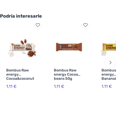
Podría interesarle
Bombus Raw
Bombus Raw
Bombus
energy
energy Cocoa
energy
Cocoa&coconut
beans 50g
Banana
50g
50g
1,11 €
1,11 €
1,11 €