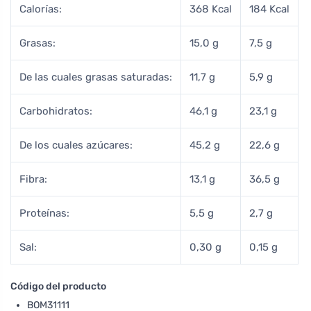
Calorías:
368 Kcal
184 Kcal
Grasas:
15,0 g
7,5 g
De las cuales grasas saturadas:
11,7 g
5,9 g
Carbohidratos:
46,1 g
23,1 g
De los cuales azúcares:
45,2 g
22,6 g
Fibra:
13,1 g
36,5 g
Proteínas:
5,5 g
2,7 g
Sal:
0,30 g
0,15 g
Código del producto
BOM31111