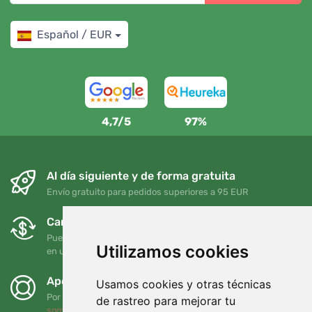
Español / EUR
4,7/5
97%
Al día siguiente y de forma gratuita
Envío gratuito para pedidos superiores a 95 EUR
Cambios y devoluciones gratuitos
Puede devolver o cambiar su pedido en cualquier momento
Utilizamos cookies
en un plazo de 90 días
Apoyamos a Trees.org
Usamos cookies y otras técnicas
Por cada pedido plantamos un árbol. Leer más
Quiénes
de rastreo para mejorar tu
somos
.