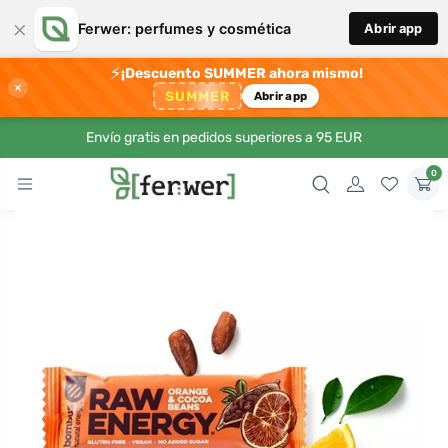
×
Ferwer: perfumes y cosmética
Abrir app
⚡
¡Descuento SUMMER ahora mismo!
×
SUMMER
Abrir app
Envío gratis en pedidos superiores a 95 EUR
0