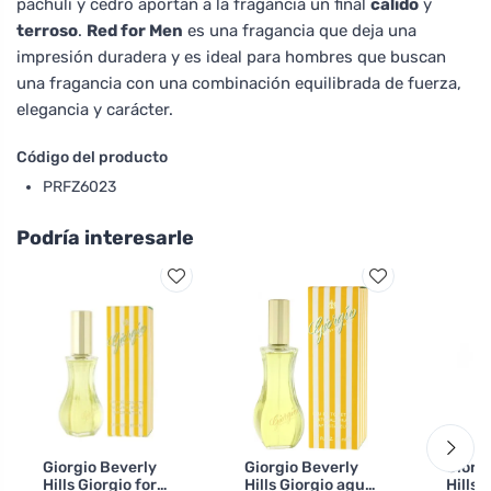
pachulí y cedro aportan a la fragancia un final
cálido
y
terroso
.
Red for Men
es una fragancia que deja una
impresión duradera y es ideal para hombres que buscan
una fragancia con una combinación equilibrada de fuerza,
elegancia y carácter.
Código del producto
PRFZ6023
Podría interesarle
Giorgio Beverly
Giorgio Beverly
Giorg
Hills Giorgio for
Hills Giorgio agua
Hills 