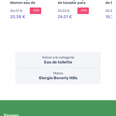
Women eau de
de tocador para
de toi
toilette para
mujer 90 ml
mujer
26,47 €
31,22 €
25,31 
-23%
-23%
mujer
20,38 €
24,01 €
18,73
Volver a la categoría
Eau de toilette
Marca
Giorgio Beverly Hills
Ferwer