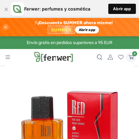
×
Ferwer: perfumes y cosmética
Abrir app
⚡
¡Descuento SUMMER ahora mismo!
×
SUMMER
Abrir app
Envío gratis en pedidos superiores a 95 EUR
0