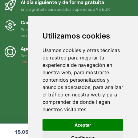
Al día siguiente y de forma gratuita
Envío gratuito para pedidos superiores a 95 EUR
Cambios y devoluciones gratuitos
Puede devolver o cambiar su pedido en cualquier momento
Utilizamos cookies
en un plazo de 90 días
Apoyamos a Trees.org
Usamos cookies y otras técnicas
Por cada pedido plantamos un árbol. Leer más
Quiénes
de rastreo para mejorar tu
somos
.
experiencia de navegación en
nuestra web, para mostrarte
contenidos personalizados y
anuncios adecuados, para analizar
el tráfico en nuestra web y para
comprender de donde llegan
nuestros visitantes.
Aceptar
15,05
€
Añadir al carrito
Configurar