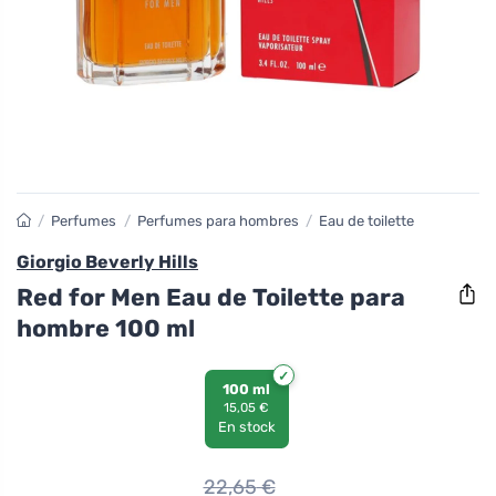
/
Perfumes
/
Perfumes para hombres
/
Eau de toilette
Giorgio Beverly Hills
Red for Men Eau de Toilette para
hombre 100 ml
100 ml
15,05 €
En stock
22,65
€