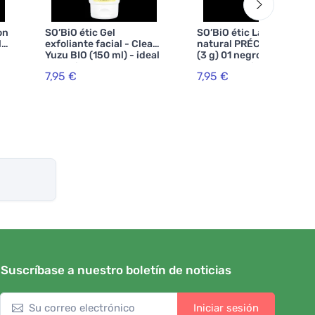
on
SO’BiO étic Gel
SO’BiO étic Lápiz de ojos
lo
exfoliante facial - Clean
natural PRÉCISION BIO
Yuzu BIO (150 ml) - ideal
(3 g) 01 negro BIO -
para piel grasa
realza tus ojos
7,95 €
7,95 €
Suscríbase a nuestro boletín de noticias
Iniciar sesión