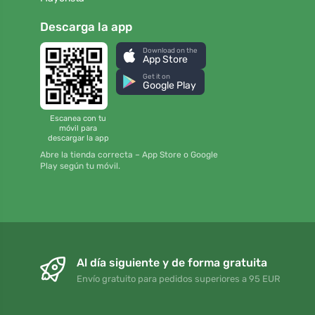
Descarga la app
Download on the
App Store
Get it on
Google Play
Escanea con tu
móvil para
descargar la app
Abre la tienda correcta – App Store o Google
Play según tu móvil.
Al día siguiente y de forma gratuita
Envío gratuito para pedidos superiores a 95 EUR