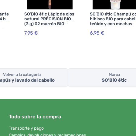
rante
SO’BiO étic Lápiz de ojos
SO’BiO étic Champú c
4 h
natural PRÉCISION BIO
hibisco BIO para cabel
(3 g) 02 marrón BIO -
teñido y con mechas
l) -
realza tus ojos
(250 ml) - mantiene el
7,95 €
6,95 €
color radiante
Volver a la categoría
Marca
pús y lavado del cabello
SO’BiO étic
Todo sobre la compra
Transporte y pago
Cambios, devoluciones y reclamaciones