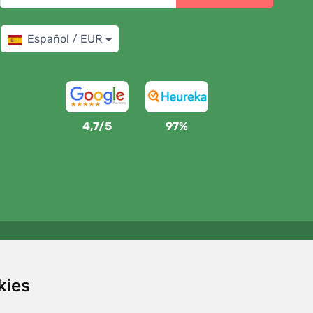
Español / EUR
4,7/5
97%
Apoyamos a Trees.org
Por cada pedido plantamos un árbol. Leer más
Quiénes
kies
somos
.