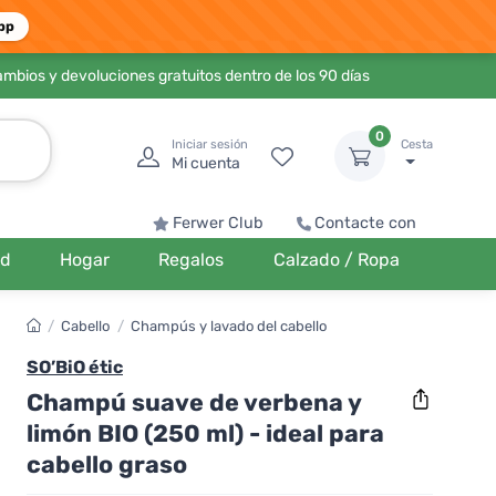
pp
ambios y devoluciones gratuitos dentro de los 90 días
0
Iniciar sesión
Cesta
Mi cuenta
Ferwer Club
Contacte con
ud
Hogar
Regalos
Calzado / Ropa
/
Cabello
/
Champús y lavado del cabello
SO’BiO étic
Champú suave de verbena y
limón BIO (250 ml) - ideal para
cabello graso