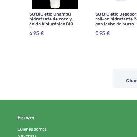
SO’BiO étic Champú
SO’BiO étic Desodo
hidratante de coco y
roll-on hidratante 2
ácido hialurónico BIO
con leche de burra -
(250 ml) - para todo tipo
recargable BIO (50 m
6,95 €
5,95 €
de cabello
también para pieles
sensibles
Cham
Ferwer
Quiénes somos
Mayorista