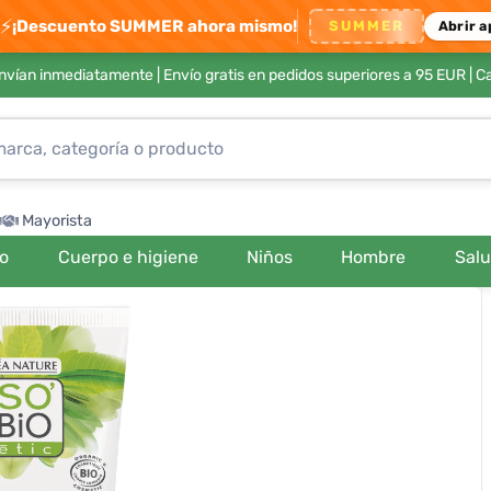
⚡
¡Descuento SUMMER ahora mismo!
SUMMER
Abrir a
envían inmediatamente |
Envío gratis en pedidos superiores a 95 EUR
| C
Mayorista
ro
Cuerpo e higiene
Niños
Hombre
Sal