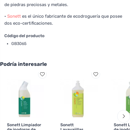
de piedras preciosas y metales.
•
Sonett
es el único fabricante de ecodroguería que posee
dos eco-certificaciones.
Código del producto
GB3065
Podría interesarle
Sonett Limpiador
Sonett
Sonett 
de inodoros de
Lavavajillas
de inod