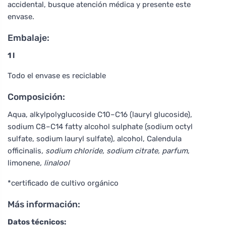
accidental, busque atención médica y presente este
envase.
Embalaje:
1 l
Todo el envase es reciclable
Composición:
Aqua, alkylpolyglucoside C10–C16 (lauryl glucoside),
sodium C8–C14 fatty alcohol sulphate (sodium octyl
sulfate, sodium lauryl sulfate), alcohol, Calendula
officinalis
, sodium chloride, sodium citrate, parfum
,
limonene
, linalool
*certificado de cultivo orgánico
Más información:
Datos técnicos: