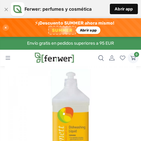
×
Ferwer: perfumes y cosmética
Abrir app
⚡
¡Descuento SUMMER ahora mismo!
×
SUMMER
Abrir app
Envío gratis en pedidos superiores a 95 EUR
0