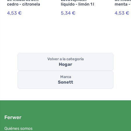
cedro - citronela
líquido - limón 1 l
menta -
750 ml
750 ml
4,53 €
5,34 €
4,53 €
Volver a la categoría
Hogar
Marca
Sonett
Ferwer
Quiénes somos