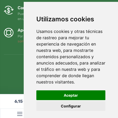
Cambios y devoluciones gratuitos
Puede devolver o cambiar su pedido en cualquier momento
Utilizamos cookies
en un plazo de 90 días
Apoyamos a Trees.org
Usamos cookies y otras técnicas
Por cada pedido plantamos un árbol. Leer más
Quiénes
de rastreo para mejorar tu
somos
.
experiencia de navegación en
nuestra web, para mostrarte
contenidos personalizados y
anuncios adecuados, para analizar
el tráfico en nuestra web y para
comprender de donde llegan
nuestros visitantes.
Aceptar
6,15
€
Añadir al carrito
Configurar
© Topshelf s.r.o. Todos los derechos reservados.