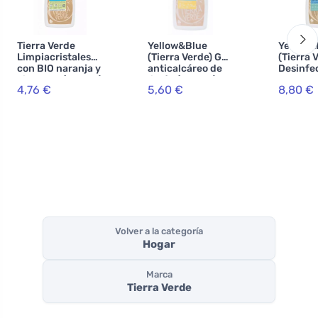
Tierra Verde
Yellow&Blue
Yellow&
Limpiacristales
(Tierra Verde) Gel
(Tierra 
con BIO naranja y
anticalcáreo de
Desinfe
citronela (750 ml)
limón (750 ml) -
para sup
4,76 €
5,60 €
8,80 €
con aceite
lavables
esencial de limón
750 ml)
Volver a la categoría
Hogar
Marca
Tierra Verde