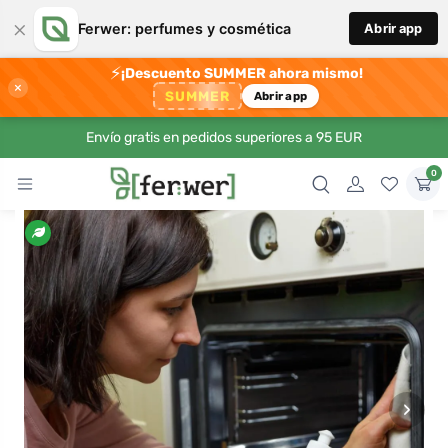
×
Ferwer: perfumes y cosmética
Abrir app
⚡
¡Descuento SUMMER ahora mismo!
×
SUMMER
Abrir app
Envío gratis en pedidos superiores a 95 EUR
0
›