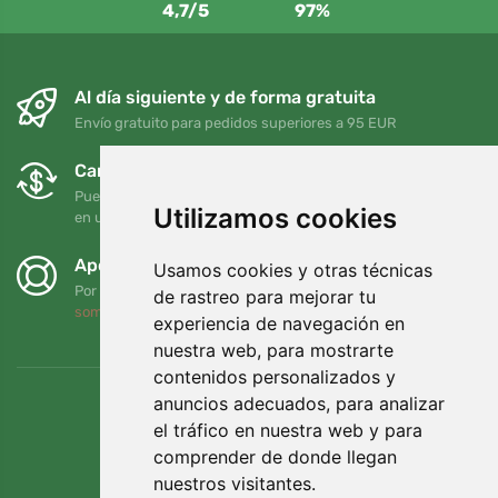
4,7/5
97%
Al día siguiente y de forma gratuita
Envío gratuito para pedidos superiores a 95 EUR
Cambios y devoluciones gratuitos
Puede devolver o cambiar su pedido en cualquier momento
Utilizamos cookies
en un plazo de 90 días
Apoyamos a Trees.org
Usamos cookies y otras técnicas
Por cada pedido plantamos un árbol. Leer más
Quiénes
de rastreo para mejorar tu
somos
.
experiencia de navegación en
nuestra web, para mostrarte
contenidos personalizados y
anuncios adecuados, para analizar
el tráfico en nuestra web y para
comprender de donde llegan
nuestros visitantes.