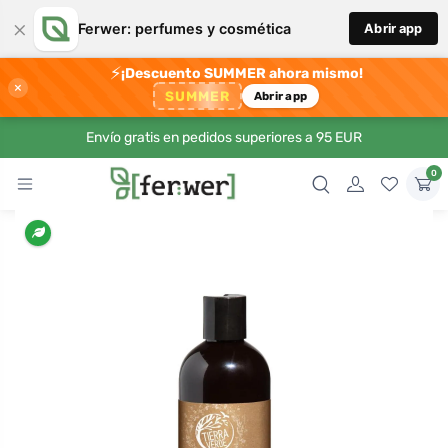
×
Ferwer: perfumes y cosmética
Abrir app
⚡
¡Descuento SUMMER ahora mismo!
×
SUMMER
Abrir app
Envío gratis en pedidos superiores a 95 EUR
0