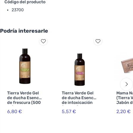
Código del producto
23700
Podría interesarle
Tierra Verde Gel
Tierra Verde Gel
Mama N
de ducha Esencia
de ducha Esencia
(Tierra 
de frescura (500
de intoxicación
Jabón d
ml)
(500 ml)
de oliva 
6,80 €
5,57 €
2,20 €
sin acei
palma