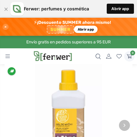
×
Ferwer: perfumes y cosmética
Abrir app
⚡
¡Descuento SUMMER ahora mismo!
×
SUMMER
Abrir app
Envío gratis en pedidos superiores a 95 EUR
0
›