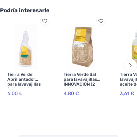
Podría interesarle
Tierra Verde
Tierra Verde Sal
Tierra V
Abrillantador
para lavavajillas -
lavavaji
para lavavajillas
INNOVACIÓN (2
aceite d
(enjuague) -
kg) - evita la
ecológi
6,00 €
4,80 €
3,61 €
INOVACE (750 ml)
formación de cal
ml)