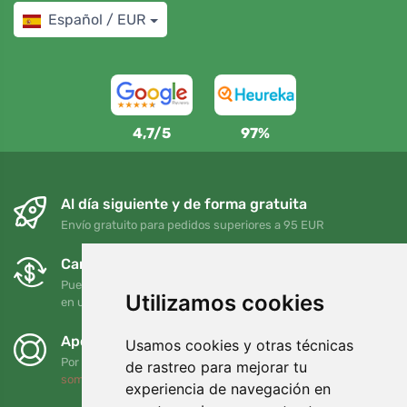
Español / EUR
4,7/5
97%
Al día siguiente y de forma gratuita
Envío gratuito para pedidos superiores a 95 EUR
Cambios y devoluciones gratuitos
Puede devolver o cambiar su pedido en cualquier momento
Utilizamos cookies
en un plazo de 90 días
Apoyamos a Trees.org
Usamos cookies y otras técnicas
Por cada pedido plantamos un árbol. Leer más
Quiénes
de rastreo para mejorar tu
somos
.
experiencia de navegación en