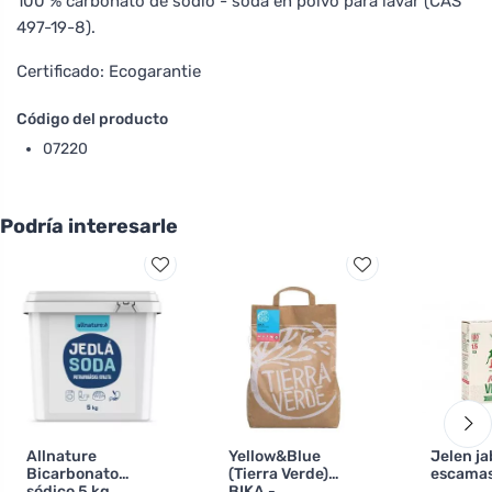
100 % carbonato de sodio - soda en polvo para lavar (CAS
497-19-8).
Certificado: Ecogarantie
Código del producto
07220
Podría interesarle
Allnature
Yellow&Blue
Jelen j
Bicarbonato
(Tierra Verde)
escamas
sódico 5 kg
BIKA -