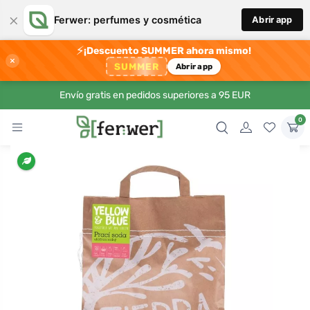
×
Ferwer: perfumes y cosmética
Abrir app
⚡
¡Descuento SUMMER ahora mismo!
×
SUMMER
Abrir app
Envío gratis en pedidos superiores a 95 EUR
0