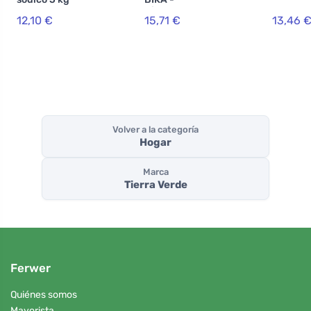
Bicarbonato de
12,10 €
15,71 €
13,46 
sodio (Bikarbona)
(bolsa de 5 kg)
Volver a la categoría
Hogar
Marca
Tierra Verde
Ferwer
Quiénes somos
Mayorista