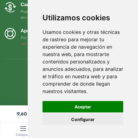
Cambios y devoluciones gratuitos
Puede devolver o cambiar su pedido en cualquier momento
Utilizamos cookies
en un plazo de 90 días
Apoyamos a Trees.org
Usamos cookies y otras técnicas
Por cada pedido plantamos un árbol. Leer más
Quiénes
de rastreo para mejorar tu
somos
.
experiencia de navegación en
nuestra web, para mostrarte
contenidos personalizados y
anuncios adecuados, para analizar
el tráfico en nuestra web y para
comprender de donde llegan
nuestros visitantes.
Aceptar
9,60
€
Añadir al carrito
Configurar
© Topshelf s.r.o. Todos los derechos reservados.
Categoría
Buscar
Cesta