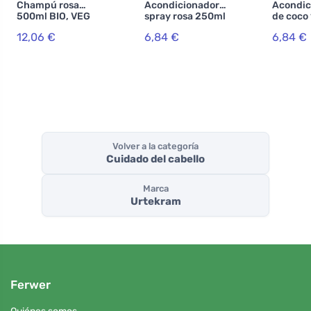
Champú rosa
Acondicionador
Acondic
500ml BIO, VEG
spray rosa 250ml
de coco
BIO, VEG
BIO, VE
12,06 €
6,84 €
6,84 €
Volver a la categoría
Cuidado del cabello
Marca
Urtekram
Ferwer