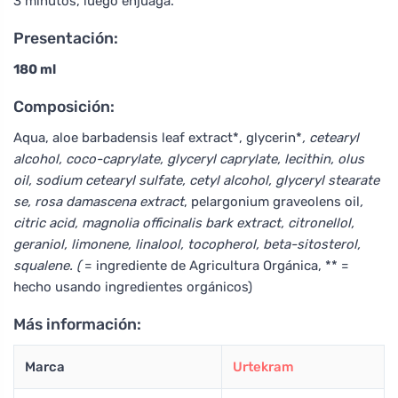
3 minutos, luego enjuaga.
Presentación:
180 ml
Composición:
Aqua, aloe barbadensis leaf extract*, glycerin*
, cetearyl
alcohol, coco-caprylate, glyceryl caprylate, lecithin, olus
oil, sodium cetearyl sulfate, cetyl alcohol, glyceryl stearate
se, rosa damascena extract
, pelargonium graveolens oil
,
citric acid, magnolia officinalis bark extract, citronellol,
geraniol, limonene, linalool, tocopherol, beta-sitosterol,
squalene. (
= ingrediente de Agricultura Orgánica, ** =
hecho usando ingredientes orgánicos)
Más información:
Marca
Urtekram