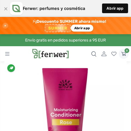
×
Ferwer: perfumes y cosmética
Abrir app
⚡
¡Descuento SUMMER ahora mismo!
×
SUMMER
Abrir app
Envío gratis en pedidos superiores a 95 EUR
0