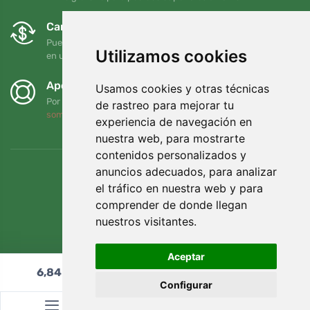
Cambios y devoluciones gratuitos
Puede devolver o cambiar su pedido en cualquier momento
Utilizamos cookies
en un plazo de 90 días
Apoyamos a Trees.org
Usamos cookies y otras técnicas
Por cada pedido plantamos un árbol. Leer más
Quiénes
de rastreo para mejorar tu
somos
.
experiencia de navegación en
nuestra web, para mostrarte
contenidos personalizados y
anuncios adecuados, para analizar
el tráfico en nuestra web y para
comprender de donde llegan
nuestros visitantes.
Aceptar
6,84
€
Añadir al carrito
Configurar