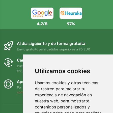
4,7/5
97%
Al día siguiente y de forma gratuita
Envío gratuito para pedidos superiores a 95 EUR
Cambios y devoluciones gratuitos
Puede devolver o cambiar su pedido en cualquier momento
Utilizamos cookies
en un plazo de 90 días
Apoyamos a Trees.org
Usamos cookies y otras técnicas
Por cada pedido plantamos un árbol. Leer más
Quiénes
de rastreo para mejorar tu
somos
.
experiencia de navegación en
nuestra web, para mostrarte
contenidos personalizados y