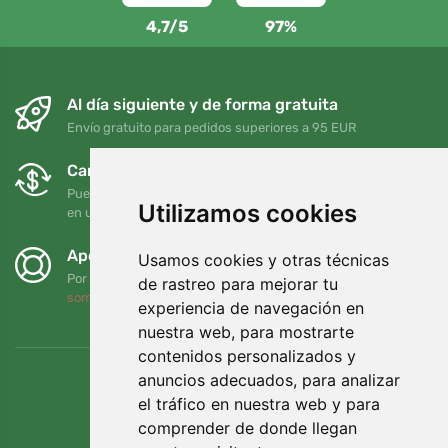
4,7/5
97%
Al día siguiente y de forma gratuita
Envío gratuito para pedidos superiores a 95 EUR
Cambios y devoluciones gratuitos
Puede devolver o cambiar su pedido en cualquier momento
Utilizamos cookies
en un plazo de 90 días
Apoyamos a Trees.org
Usamos cookies y otras técnicas
Por cada pedido plantamos un árbol. Leer más
Quiénes
de rastreo para mejorar tu
somos
.
experiencia de navegación en
nuestra web, para mostrarte
contenidos personalizados y
anuncios adecuados, para analizar
el tráfico en nuestra web y para
comprender de donde llegan