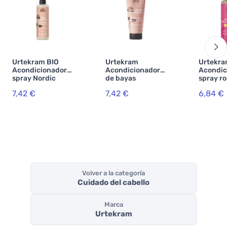
Urtekram BIO
Urtekram
Urtekr
Acondicionador -
Acondicionador
Acondic
spray Nordic
de bayas
spray r
Berry 250 ml
nórdicas bio 180
BIO, VE
7,42 €
7,42 €
6,84 €
ml
Volver a la categoría
Cuidado del cabello
Marca
Urtekram