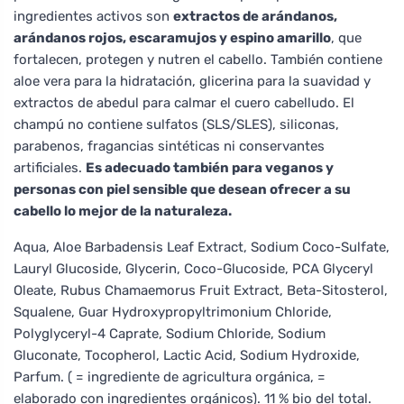
ingredientes activos son
extractos de arándanos,
arándanos rojos, escaramujos y espino amarillo
, que
fortalecen, protegen y nutren el cabello. También contiene
aloe vera para la hidratación, glicerina para la suavidad y
extractos de abedul para calmar el cuero cabelludo. El
champú no contiene sulfatos (SLS/SLES), siliconas,
parabenos, fragancias sintéticas ni conservantes
artificiales.
Es adecuado también para veganos y
personas con piel sensible que desean ofrecer a su
cabello lo mejor de la naturaleza.
Aqua, Aloe Barbadensis Leaf Extract, Sodium Coco-Sulfate,
Lauryl Glucoside, Glycerin, Coco-Glucoside, PCA Glyceryl
Oleate, Rubus Chamaemorus Fruit Extract, Beta-Sitosterol,
Squalene, Guar Hydroxypropyltrimonium Chloride,
Polyglyceryl-4 Caprate, Sodium Chloride, Sodium
Gluconate, Tocopherol, Lactic Acid, Sodium Hydroxide,
Parfum. ( = ingrediente de agricultura orgánica, =
elaborado con ingredientes orgánicos). 11 % bio del total.