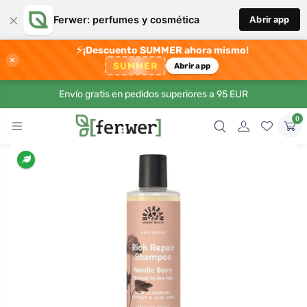
×
Ferwer: perfumes y cosmética
Abrir app
⚡
¡Descuento SUMMER ahora mismo!
×
SUMMER
Abrir app
Envío gratis en pedidos superiores a 95 EUR
0