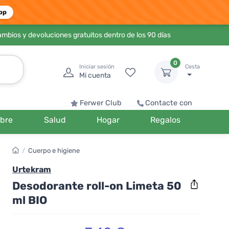
pp
ambios y devoluciones gratuitos dentro de los 90 días
0
Iniciar sesión
Cesta
Mi cuenta
Ferwer Club
Contacte con
bre
Salud
Hogar
Regalos
/
Cuerpo e higiene
Urtekram
Desodorante roll-on Limeta 50
ml BIO