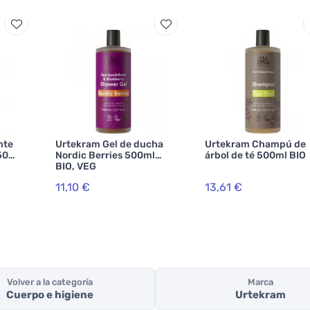
nte
Urtekram Gel de ducha
Urtekram Champú de
 50ml
Nordic Berries 500ml
árbol de té 500ml BIO
BIO, VEG
11,10 €
13,61 €
Volver a la categoría
Marca
Cuerpo e higiene
Urtekram