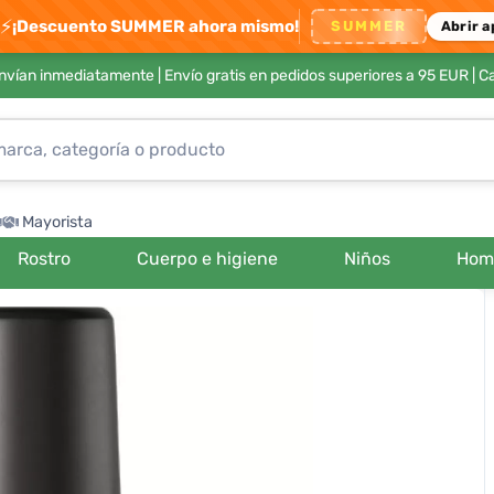
⚡
¡Descuento SUMMER ahora mismo!
SUMMER
Abrir a
envían inmediatamente |
Envío gratis en pedidos superiores a 95 EUR
| C
Mayorista
Rostro
Cuerpo e higiene
Niños
Hom