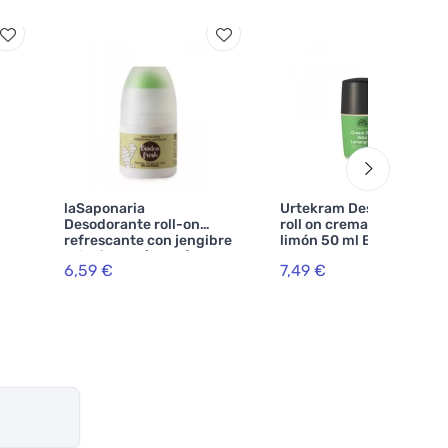
laSaponaria
Urtekram Desodorante
Desodorante roll-on
roll on crema hierba
refrescante con jengibre
limón 50 ml BIO
y limón BIO (50 ml)
6,59 €
7,49 €