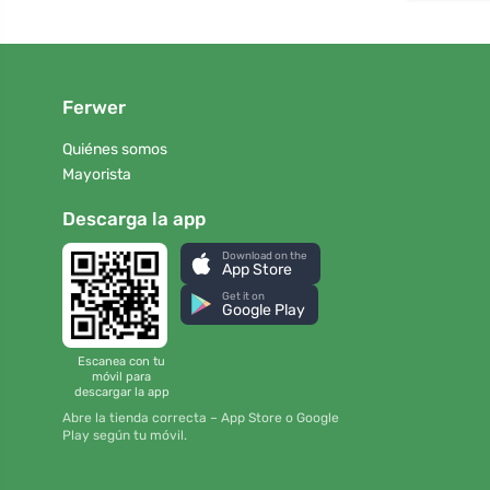
Ferwer
Quiénes somos
Mayorista
Descarga la app
Download on the
App Store
Get it on
Google Play
Escanea con tu
móvil para
descargar la app
Abre la tienda correcta – App Store o Google
Play según tu móvil.