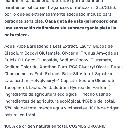
mantener su equilibrio natural. El gel no contiene
parabenos, siliconas, fragancias sintéticas ni SLS/SLES,
por lo que es extremadamente adecuado incluso para
personas sensibles.
Cada gota de este gel proporciona
una sensación de limpieza sin sobrecargar la piel ni la
naturaleza.
Aqua, Aloe Barbadensis Leaf Extract, Lauryl Glucoside,
Disodium Cocoyl Glutamate, Glycerin, Prunus Amygdalus
Dulcis Oil, Coco-Glucoside, Sodium Cocoyl Glutamate,
Sodium Chloride, Xanthan Gum, PCA Glyceryl Oleate, Rubus
Chamaemorus Fruit Extract, Beta-Sitosterol, Squalene,
Lysolecithin, Polyglyceryl-4 Caprate, Sodium Gluconate,
Tocopherol, Lactic Acid, Sodium Hydroxide, Parfum ( =
ingrediente de agricultura ecológica, = hecho usando
ingredientes de agricultura ecológica). 11% bio del total.
37% bio del total menos agua y minerales. 100% de origen
natural en total.
100% de origen natural en total. COSMOS ORGANIC