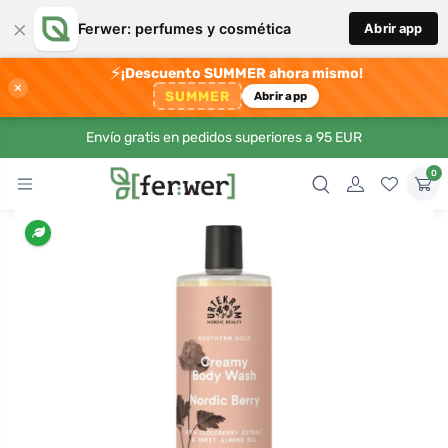
×
Ferwer: perfumes y cosmética
Abrir app
⚡
¡Descuento SUMMER ahora mismo!
×
SUMMER
Abrir app
Envío gratis en pedidos superiores a 95 EUR
0