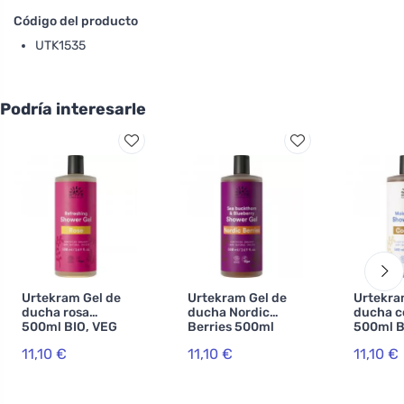
Código del producto
UTK1535
Podría interesarle
Urtekram Gel de
Urtekram Gel de
Urtekra
ducha rosa
ducha Nordic
ducha c
500ml BIO, VEG
Berries 500ml
500ml B
BIO, VEG
11,10 €
11,10 €
11,10 €