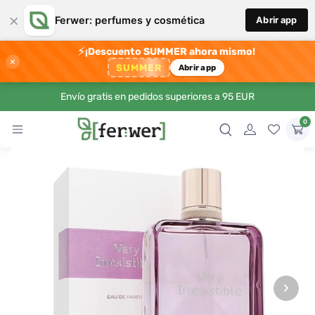
×
Ferwer: perfumes y cosmética
Abrir app
⚡
¡Descuento SUMMER ahora mismo!
×
SUMMER
Abrir app
Envío gratis en pedidos superiores a 95 EUR
0
›