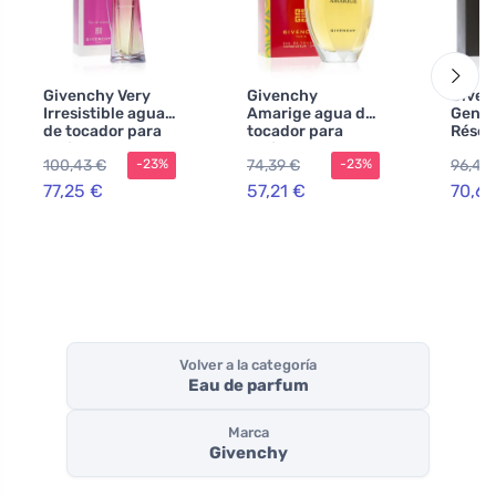
Givenchy Very
Givenchy
Given
Irresistible agua
Amarige agua de
Gent
de tocador para
tocador para
Réser
mujer 75 ml
mujer 100 ml
eau d
100,43 €
74,39 €
96,46
-23%
-23%
para 
100 m
77,25 €
57,21 €
70,6
Volver a la categoría
Eau de parfum
Marca
Givenchy