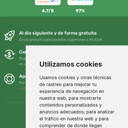
4,7/5
97%
Al día siguiente y de forma gratuita
Envío gratuito para pedidos superiores a 95 EUR
Cambios y devoluciones gratuitos
Puede devolver o cambiar su pedido en cualquier momento
Utilizamos cookies
en un plazo de 90 días
Apoyamos a Trees.org
Usamos cookies y otras técnicas
Por cada pedido plantamos un árbol. Leer más
Quiénes
de rastreo para mejorar tu
somos
.
experiencia de navegación en
nuestra web, para mostrarte
contenidos personalizados y
anuncios adecuados, para analizar
el tráfico en nuestra web y para
comprender de donde llegan