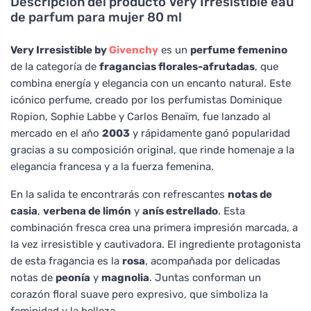
Descripción del producto
Very Irrésistible eau
de parfum para mujer 80 ml
Very Irresistible by
Givenchy
es un
perfume femenino
de la categoría de
fragancias florales-afrutadas
, que
combina energía y elegancia con un encanto natural. Este
icónico perfume, creado por los perfumistas Dominique
Ropion, Sophie Labbe y Carlos Benaïm, fue lanzado al
mercado en el año
2003
y rápidamente ganó popularidad
gracias a su composición original, que rinde homenaje a la
elegancia francesa y a la fuerza femenina.
En la salida te encontrarás con refrescantes
notas de
casia
,
verbena de limón
y
anís estrellado
. Esta
combinación fresca crea una primera impresión marcada, a
la vez irresistible y cautivadora. El ingrediente protagonista
de esta fragancia es la
rosa
, acompañada por delicadas
notas de
peonía
y
magnolia
. Juntas conforman un
corazón floral suave pero expresivo, que simboliza la
feminidad y la belleza.