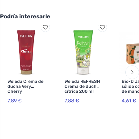
Podría interesarle
Weleda Crema de
Weleda REFRESH
Bio-D J
ducha Very
Crema de ducha
sólido 
Cherry
cítrica 200 ml
de mand
7,89 €
7,88 €
4,61 €