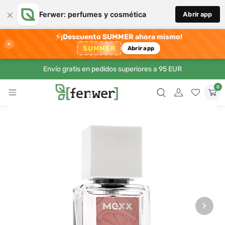
×
Ferwer: perfumes y cosmética
Abrir app
⚡
¡Descuento SUMMER ahora mismo!
×
SUMMER
Abrir app
Envío gratis en pedidos superiores a 95 EUR
0
›