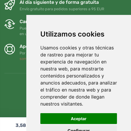
Al día siguiente y de forma gratuita
Envío gratuito para pedidos superiores a 95 EUR
Cambios y devoluciones gratuitos
Puede devolver o cambiar su pedido en cualquier momento
Utilizamos cookies
en un plazo de 90 días
Apoyamos a Trees.org
Usamos cookies y otras técnicas
Por cada pedido plantamos un árbol. Leer más
Quiénes
de rastreo para mejorar tu
somos
.
experiencia de navegación en
nuestra web, para mostrarte
contenidos personalizados y
anuncios adecuados, para analizar
el tráfico en nuestra web y para
comprender de donde llegan
nuestros visitantes.
Aceptar
3,58
€
Añadir al carrito
Configurar