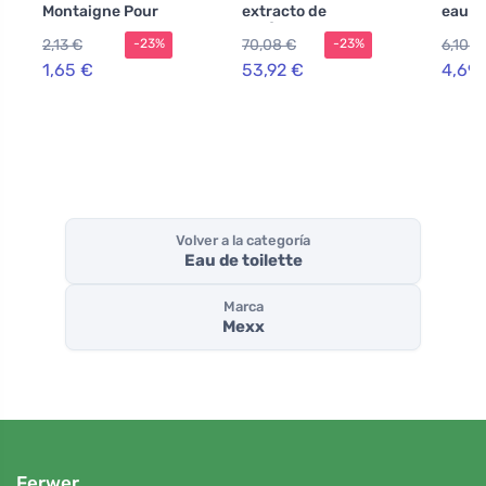
Montaigne Pour
extracto de
eau de
Homme MINI
perfume
para 
2,13 €
70,08 €
6,10 €
-23%
-23%
agua de tocador
para hombre
1,65 €
53,92 €
4,69 
Volver a la categoría
Eau de toilette
Marca
Mexx
Ferwer