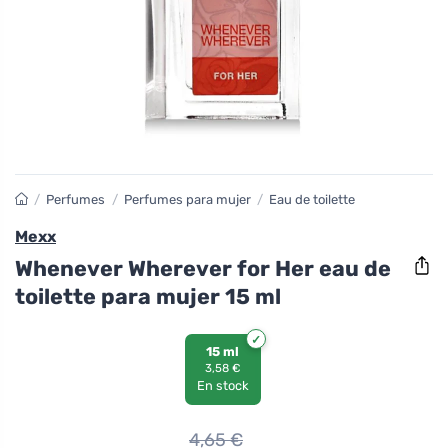
/
Perfumes
/
Perfumes para mujer
/
Eau de toilette
Mexx
Whenever Wherever for Her eau de
toilette para mujer 15 ml
15 ml
3,58 €
En stock
4,65
€