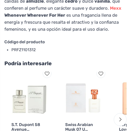
cálidas de
almizcle
, elegante
cedro
y dulce
vainilla
, que
confieren al perfume un carácter suave y duradero.
Mexx
Whenever Wherever For Her
es una fragancia llena de
energía y frescura que resalta el atractivo y la confianza
femeninos, y es una opción ideal para el uso diario.
Código del producto
PRFZ1101312
Podría interesarle
S.T. Dupont 58
Swiss Arabian
Sergio
Avenue
Musk 07 U
Love 