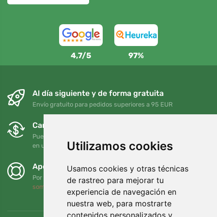
4,7/5
97%
Al día siguiente y de forma gratuita
Envío gratuito para pedidos superiores a 95 EUR
Cambios y devoluciones gratuitos
Puede devolver o cambiar su pedido en cualquier momento
Utilizamos cookies
en un plazo de 90 días
Apoyamos a Trees.org
Usamos cookies y otras técnicas
Por cada pedido plantamos un árbol. Leer más
Quiénes
de rastreo para mejorar tu
somos
.
experiencia de navegación en
nuestra web, para mostrarte
contenidos personalizados y