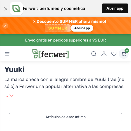
×
Ferwer: perfumes y cosmética
Abrir app
⚡
¡Descuento SUMMER ahora mismo!
×
SUMMER
Abrir app
Envío gratis en pedidos superiores a 95 EUR
0
Yuuki
La marca checa con el alegre nombre de Yuuki trae (no
sólo) a Ferwer una popular alternativa a las compresas
y tampones menstruales desechables: la copa
...
menstrual. Está hecho de silicona de grado médico y
cumple con estrictas normas de salud. Puedes elegir
entre varios tamaños, dos durezas y también dos
Artículos de aseo íntimo
colores, ya que además de la copa normal
transparente, también existe una versión de color