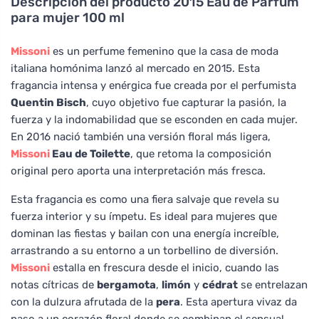
Descripción del producto
2015 Eau de Parfum
para mujer 100 ml
Missoni
es un perfume femenino que la casa de moda
italiana homónima lanzó al mercado en 2015. Esta
fragancia intensa y enérgica fue creada por el perfumista
Quentin Bisch
, cuyo objetivo fue capturar la pasión, la
fuerza y la indomabilidad que se esconden en cada mujer.
En 2016 nació también una versión floral más ligera,
Missoni
Eau de Toilette
, que retoma la composición
original pero aporta una interpretación más fresca.
Esta fragancia es como una fiera salvaje que revela su
fuerza interior y su ímpetu. Es ideal para mujeres que
dominan las fiestas y bailan con una energía increíble,
arrastrando a su entorno a un torbellino de diversión.
Missoni
estalla en frescura desde el inicio, cuando las
notas cítricas de
bergamota
,
limón
y
cédrat
se entrelazan
con la dulzura afrutada de la
pera
. Esta apertura vivaz da
paso a un corazón floral donde se combinan el sensual