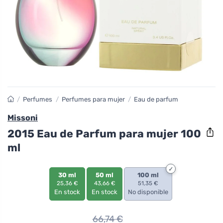
/
Perfumes
/
Perfumes para mujer
/
Eau de parfum
Missoni
2015 Eau de Parfum para mujer 100
ml
30 ml
50 ml
100 ml
25,36 €
43,66 €
51,35 €
En stock
En stock
No disponible
66,74
€