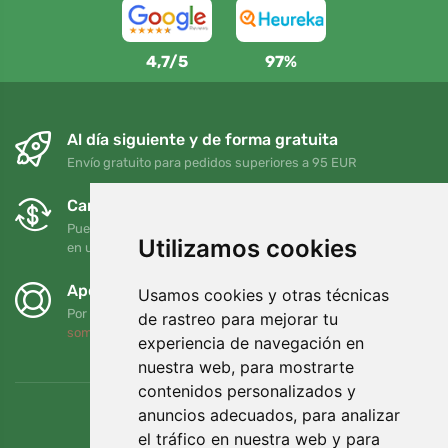
4,7/5
97%
Al día siguiente y de forma gratuita
Envío gratuito para pedidos superiores a 95 EUR
Cambios y devoluciones gratuitos
Puede devolver o cambiar su pedido en cualquier momento
Utilizamos cookies
en un plazo de 90 días
Apoyamos a Trees.org
Usamos cookies y otras técnicas
Por cada pedido plantamos un árbol. Leer más
Quiénes
de rastreo para mejorar tu
somos
.
experiencia de navegación en
nuestra web, para mostrarte
contenidos personalizados y
anuncios adecuados, para analizar
el tráfico en nuestra web y para