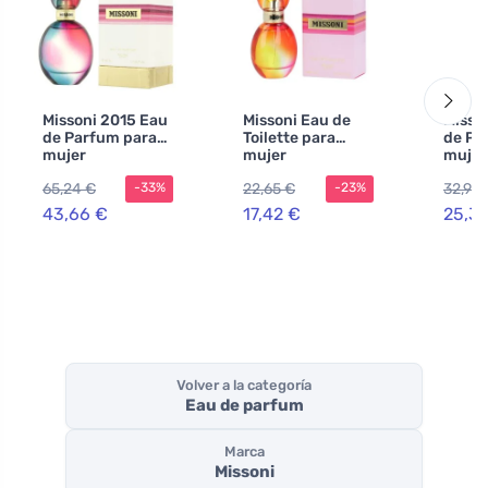
Missoni 2015 Eau
Missoni Eau de
Misso
de Parfum para
Toilette para
de Pa
mujer
mujer
mujer
65,24 €
22,65 €
32,96 
-33%
-23%
43,66 €
17,42 €
25,3
Volver a la categoría
Eau de parfum
Marca
Missoni