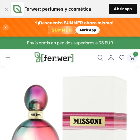
×
Ferwer: perfumes y cosmética
Abrir app
⚡
¡Descuento SUMMER ahora mismo!
×
SUMMER
Abrir app
Envío gratis en pedidos superiores a 95 EUR
0