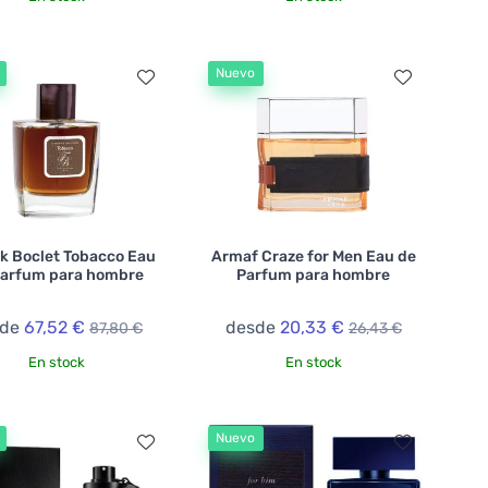
Nuevo
k Boclet Tobacco Eau
Armaf Craze for Men Eau de
Parfum para hombre
Parfum para hombre
sde
67,52 €
desde
20,33 €
87,80 €
26,43 €
En stock
En stock
Nuevo