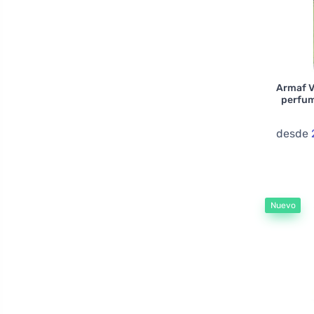
Cartier
Cerruti
Chanel
Chopard
Armaf V
perfum
Coach
Creed
desde
Cristiano Ronaldo
Cuba
Daniel Hechter
Nuevo
David Beckham
Davidoff
Delroba
Diesel
Dior
Dolce & Gabbana