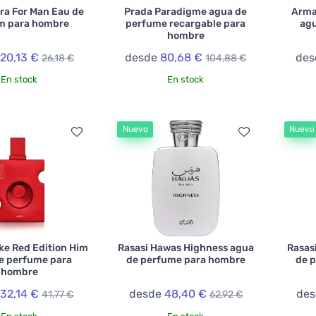
ra For Man Eau de
Prada Paradigme agua de
Arma
m para hombre
perfume recargable para
agu
hombre
20,13 €
desde
80,68 €
de
26,18 €
104,88 €
En stock
En stock
Nuevo
Nuevo
ke Red Edition Him
Rasasi Hawas Highness agua
Rasas
e perfume para
de perfume para hombre
de 
hombre
e
32,14 €
desde
48,40 €
de
41,77 €
62,92 €