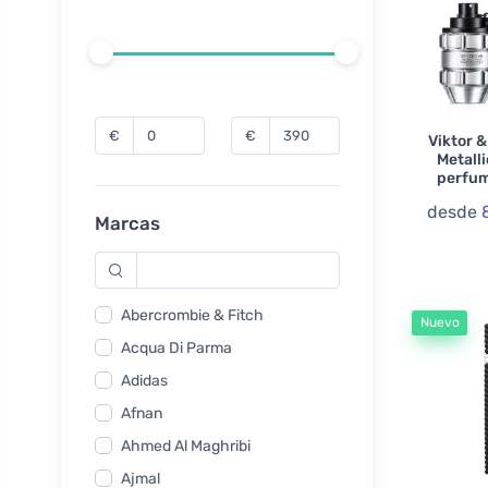
€
€
Viktor 
Metall
perfum
desde
Marcas
Abercrombie & Fitch
Nuevo
Acqua Di Parma
Adidas
Afnan
Ahmed Al Maghribi
Ajmal