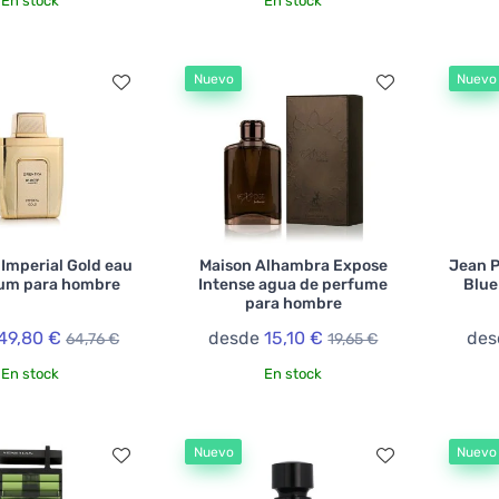
En stock
En stock
Nuevo
Nuevo
 Imperial Gold eau
Maison Alhambra Expose
Jean P
fum para hombre
Intense agua de perfume
Blue
para hombre
49,80 €
desde
15,10 €
de
64,76 €
19,65 €
En stock
En stock
Nuevo
Nuevo