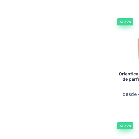
Baldessarini
Banana Republic
Nuevo
Bentley
Bharara
Bond No. 9
Bottega Veneta
Boucheron
Bruno Banani
Orientica
de par
Bugatti
Burberry
desde
Bvlgari
By Kilian
Calvin Klein
Nuevo
Carner Barcelona
Carolina Herrera