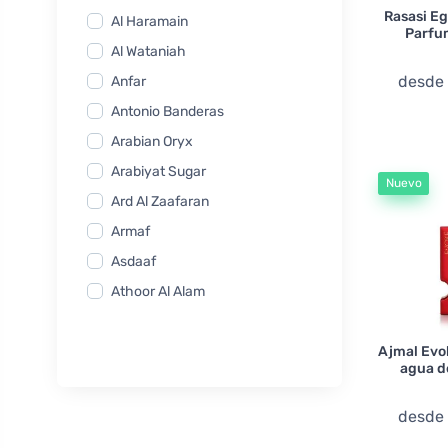
Rasasi Eg
Al Haramain
Parfu
Al Wataniah
desde
Anfar
Antonio Banderas
Arabian Oryx
Arabiyat Sugar
Nuevo
Ard Al Zaafaran
Armaf
Asdaaf
Athoor Al Alam
Atkinsons
Ajmal Evo
Atyaab
agua d
Autobiography
Azha Perfumes
desd
Azzaro