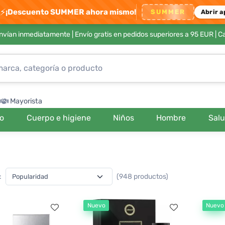
⚡
¡Descuento SUMMER ahora mismo!
SUMMER
Abrir a
envían inmediatamente |
Envío gratis en pedidos superiores a 95 EUR
| C
Mayorista
ro
Cuerpo e higiene
Niños
Hombre
Sal
:
(948 productos)
Nuevo
Nuevo