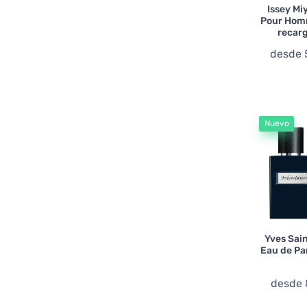
Issey Mi
Dsquared2
Pour Hom
recarg
Dunhill
desde
Emanuel Ungaro
Emir
Estée Lauder
Etat Libre D’Orange
Nuevo
Flavia
Fragrance World
Franck Boclet
Franck Olivier
Frederic Malle
Yves Sai
French Avenue
Eau de P
Giorgio Armani
desde
Giorgio Group
Gisada