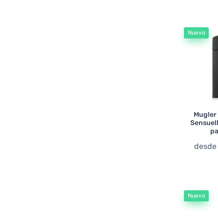
Givenchy
Grandeur
Nuevo
Gucci
Guerlain
Guess
Gulf Orchid
Guy Laroche
Mugler
Hamidi
Sensuel
pa
Hermes
desd
Histoires De Parfums
Hugo Boss
Iceberg
Initio
Nuevo
Issey Miyake