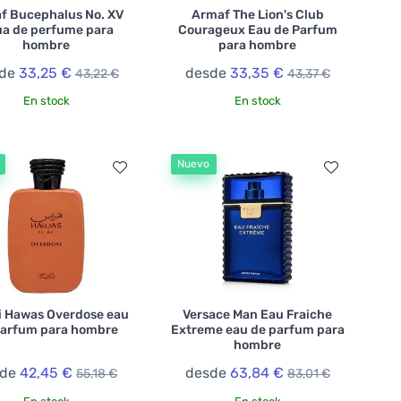
f Bucephalus No. XV
Armaf The Lion's Club
a de perfume para
Courageux Eau de Parfum
hombre
para hombre
sde
33,25 €
desde
33,35 €
43,22 €
43,37 €
En stock
En stock
Nuevo
i Hawas Overdose eau
Versace Man Eau Fraiche
parfum para hombre
Extreme eau de parfum para
hombre
sde
42,45 €
desde
63,84 €
55,18 €
83,01 €