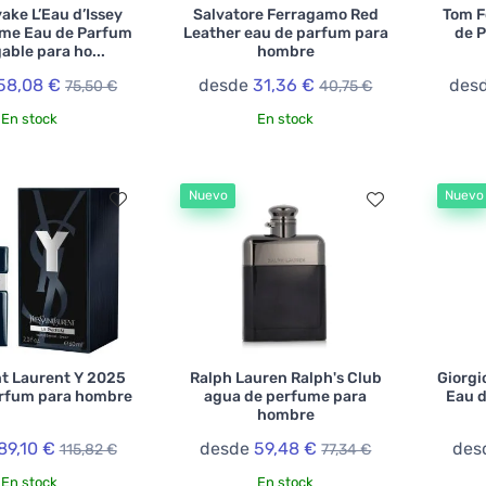
yake L’Eau d’Issey
Salvatore Ferragamo Red
Tom F
me Eau de Parfum
Leather eau de parfum para
de 
able para ho...
hombre
58,08 €
desde
31,36 €
des
75,50 €
40,75 €
En stock
En stock
Nuevo
Nuevo
nt Laurent Y 2025
Ralph Lauren Ralph's Club
Giorgi
arfum para hombre
agua de perfume para
Eau d
hombre
89,10 €
desde
59,48 €
des
115,82 €
77,34 €
En stock
En stock