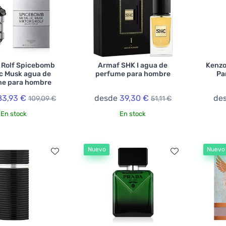
& Rolf Spicebomb
Armaf SHK I agua de
Kenzo
ic Musk agua de
perfume para hombre
Pa
e para hombre
83,93 €
desde
39,30 €
de
109,09 €
51,11 €
En stock
En stock
Nuevo
Nuevo