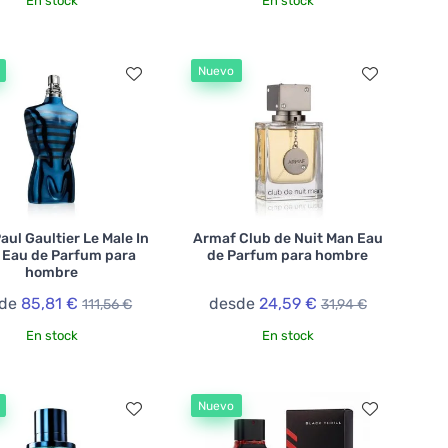
En stock
En stock
Nuevo
aul Gaultier Le Male In
Armaf Club de Nuit Man Eau
 Eau de Parfum para
de Parfum para hombre
hombre
sde
85,81 €
desde
24,59 €
111,56 €
31,94 €
En stock
En stock
Nuevo