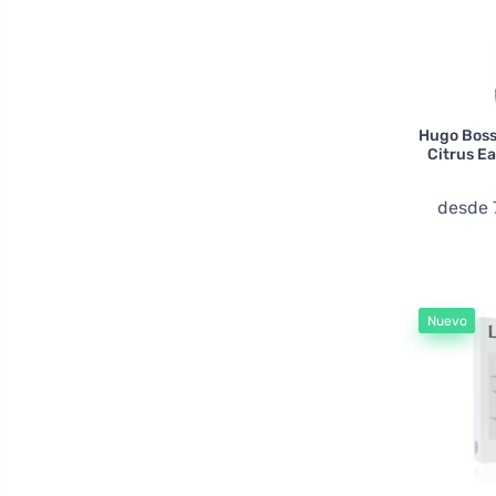
Jean Paul Gaultier
Jenny Glow
Jil Sander
Jimmy Choo
JOOP!
Hugo Boss
Citrus E
Jovan
Just Jack
desde
Karl Lagerfeld
Kenzo
Khadlaj
Nuevo
La Fede
Lacoste
Lalique
Lattafa
Le Falconé