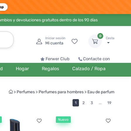
pp
ambios y devoluciones gratuitos dentro de los 90 días
0
Iniciar sesión
Cesta
Mi cuenta
Ferwer Club
Contacte con
ud
Hogar
Regalos
Calzado / Ropa
>
Perfumes
>
Perfumes para hombres
>
Eau de parfum
1
2
3
...
19
Nuevo