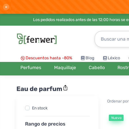
×
Los pedidos realizados antes de las 12:00 horas se 
Descuentos hasta -80%
Blog
Léxico
Perfumes
Maquillaje
Cabello
Rost
Eau de parfum
Ordenar por
En stock
Nuevo
Rango de precios