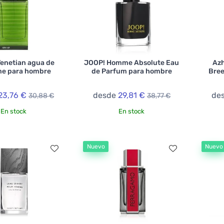
enetian agua de
JOOP! Homme Absolute Eau
Az
e para hombre
de Parfum para hombre
Bree
23,76 €
desde
29,81 €
de
30,88 €
38,77 €
En stock
En stock
Nuevo
Nuevo