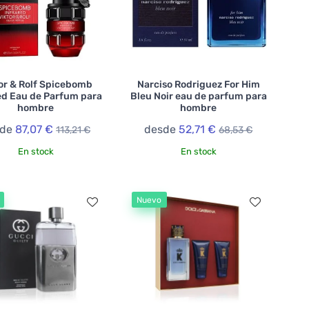
or & Rolf Spicebomb
Narciso Rodriguez For Him
ed Eau de Parfum para
Bleu Noir eau de parfum para
hombre
hombre
sde
87,07 €
desde
52,71 €
113,21 €
68,53 €
En stock
En stock
Nuevo