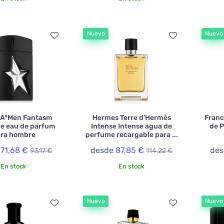
Nuevo
Nuevo
 A*Men Fantasm
Hermes Terre d’Hermès
Franc
le eau de parfum
Intense Intense agua de
de 
ra hombre
perfume recargable para ...
e
71,68 €
desde
87,85 €
de
93,17 €
114,22 €
En stock
En stock
Nuevo
Nuevo