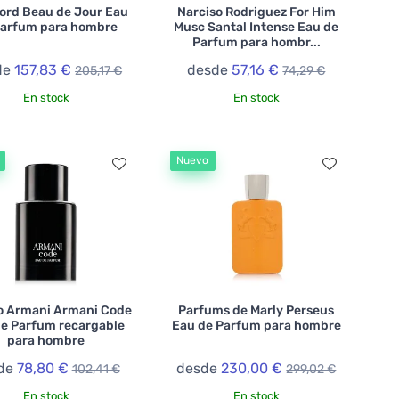
ord Beau de Jour Eau
Narciso Rodriguez For Him
Parfum para hombre
Musc Santal Intense Eau de
Parfum para hombr...
de
157,83 €
desde
57,16 €
205,17 €
74,29 €
En stock
En stock
Nuevo
o Armani Armani Code
Parfums de Marly Perseus
e Parfum recargable
Eau de Parfum para hombre
para hombre
de
78,80 €
desde
230,00 €
102,41 €
299,02 €
En stock
En stock