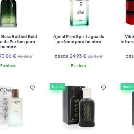
 Boss Bottled Bold
Ajmal Free Spirit agua de
Vikt
au de Parfum para
perfume para hombre
Infrar
hombre
73,86 €
desde
24,93 €
de
96,03 €
32,43 €
En stock
En stock
Nuevo
Nuevo