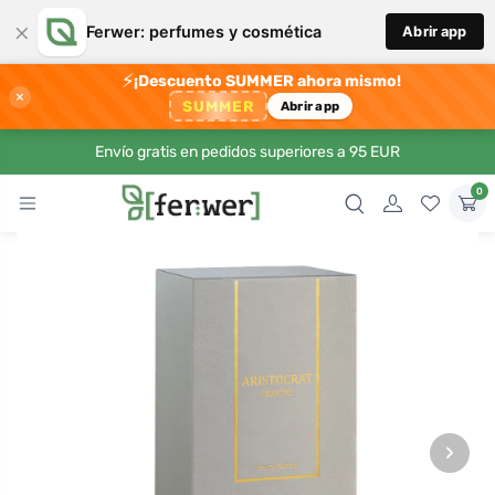
×
Ferwer: perfumes y cosmética
Abrir app
⚡
¡Descuento SUMMER ahora mismo!
×
SUMMER
Abrir app
Envío gratis en pedidos superiores a 95 EUR
0
›