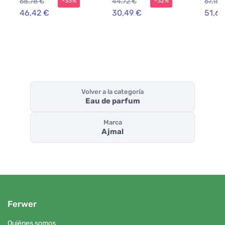
68,78 €
44,72 €
67,18 
-33%
-32%
46,42 €
30,49 €
51,69
Volver a la categoría
Eau de parfum
Marca
Ajmal
Ferwer
Quiénes somos