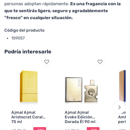
personas adoptan rápidamente.
Es una fragancia con la
que te sentirás ligero, seguro y agradablemente
"fresco" en cualquier situación.
Código del producto
159057
Podría interesarle
Ajmal Ajmal
Ajmal Ajmal
Delro
Aristocrat Coral
Evoke Edición
Amber
75 ml
Dorada Él 90 ml
perfu
hombr