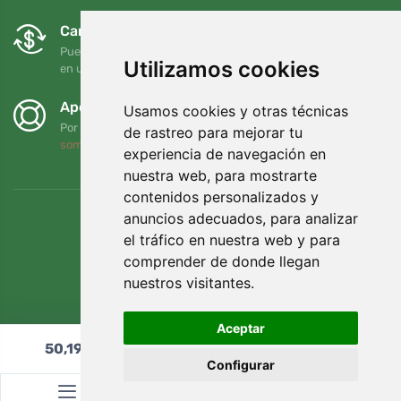
Cambios y devoluciones gratuitos
Puede devolver o cambiar su pedido en cualquier momento
Utilizamos cookies
en un plazo de 90 días
Apoyamos a Trees.org
Usamos cookies y otras técnicas
Por cada pedido plantamos un árbol. Leer más
Quiénes
de rastreo para mejorar tu
somos
.
experiencia de navegación en
nuestra web, para mostrarte
contenidos personalizados y
anuncios adecuados, para analizar
el tráfico en nuestra web y para
comprender de donde llegan
nuestros visitantes.
Aceptar
50,19
€
Añadir al carrito
Configurar
© Topshelf s.r.o. Todos los derechos reservados.