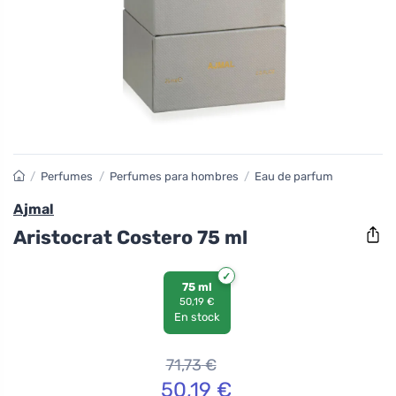
/
Perfumes
/
Perfumes para hombres
/
Eau de parfum
Ajmal
Aristocrat Costero 75 ml
75 ml
50,19 €
En stock
71,73
€
50,19
€