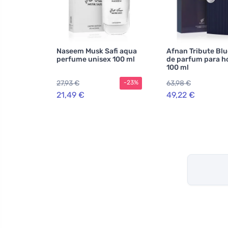
Naseem Musk Safi aqua
Afnan Tribute Blu
perfume unisex 100 ml
de parfum para 
100 ml
27,93 €
63,98 €
-23%
21,49 €
49,22 €