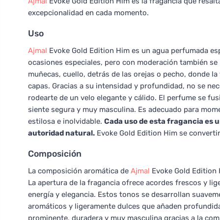
Ajmal
Evoke Gold Edition Him es la fragancia que resalt
excepcionalidad en cada momento.
Uso
Ajmal
Evoke Gold Edition Him es un agua perfumada esp
ocasiones especiales, pero con moderación también se p
muñecas, cuello, detrás de las orejas o pecho, donde la
capas. Gracias a su intensidad y profundidad, no se ne
rodearte de un velo elegante y cálido. El perfume se fu
siente segura y muy masculina. Es adecuado para mome
estilosa e inolvidable.
Cada uso de esta fragancia es u
autoridad natural.
Evoke Gold Edition Him se convert
Composición
La composición aromática de
Ajmal
Evoke Gold Edition 
La apertura de la fragancia ofrece acordes frescos y 
energía y elegancia. Estos tonos se desarrollan suave
aromáticos y ligeramente dulces que añaden profundidad
prominente, duradera y muy masculina gracias a la com