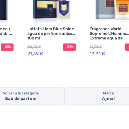
e eau
Lattafa Liam Blue Shine
Fragrance World
hombres
agua de perfume unisex
Supreme L'Homme
100 ml
Extreme agua de
perfume para homb
32,33 €
17,33 €
-23%
-34%
100 ml
21,49 €
13,31 €
Volver a la categoría
Marca
Eau de parfum
Ajmal