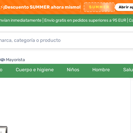
⚡
¡Descuento SUMMER ahora mismo!
SUMMER
Abrir a
envían inmediatamente |
Envío gratis en pedidos superiores a 95 EUR
| C
Mayorista
ro
Cuerpo e higiene
Niños
Hombre
Sal