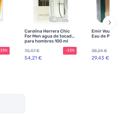
Carolina Herrera Chic
Emir Voux Alma Verde
For Men agua de tocador
Eau de Parfum Unisex
para hombres 100 ml
re
70,47 €
38,24 €
-23%
-23%
-2
54,21 €
29,43 €