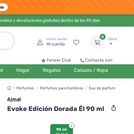
pp
ambios y devoluciones gratuitos dentro de los 90 días
0
Iniciar sesión
Cesta
Mi cuenta
Ferwer Club
Contacte con
ud
Hogar
Regalos
Calzado / Ropa
/
Perfumes
/
Perfumes para hombres
/
Eau de parfum
Ajmal
Evoke Edición Dorada Él 90 ml
90 ml