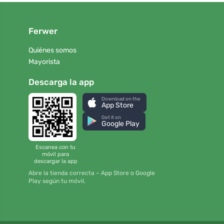
Ferwer
Quiénes somos
Mayorista
Descarga la app
Download on the
App Store
Get it on
Google Play
Escanea con tu
móvil para
descargar la app
Abre la tienda correcta – App Store o Google
Play según tu móvil.