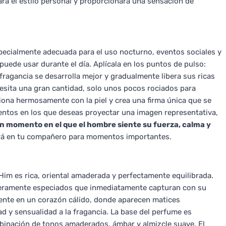
ará el estilo personal y proporcionará una sensación de
ecialmente adecuada para el uso nocturno, eventos sociales y
uede usar durante el día. Aplícala en los puntos de pulso:
 fragancia se desarrolla mejor y gradualmente libera sus ricas
cesita una gran cantidad, solo unos pocos rociados para
siona hermosamente con la piel y crea una firma única que se
ntos en los que deseas proyectar una imagen representativa,
n momento en el que el hombre siente su fuerza, calma y
irá en tu compañero para momentos importantes.
Him es rica, oriental amaderada y perfectamente equilibrada.
ligeramente especiados que inmediatamente capturan con su
mente en un corazón cálido, donde aparecen matices
 y sensualidad a la fragancia. La base del perfume es
binación de tonos amaderados, ámbar y almizcle suave. El