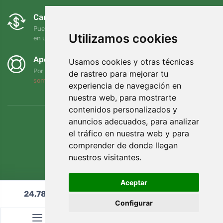
Cambios y devoluciones gratuitos
Puede devolver o cambiar su pedido en cualquier momento
Utilizamos cookies
en un plazo de 90 días
Apoyamos a Trees.org
Usamos cookies y otras técnicas
Por cada pedido plantamos un árbol. Leer más
Quiénes
de rastreo para mejorar tu
somos
.
experiencia de navegación en
nuestra web, para mostrarte
contenidos personalizados y
anuncios adecuados, para analizar
el tráfico en nuestra web y para
comprender de donde llegan
nuestros visitantes.
Aceptar
24,78
€
Añadir al carrito
Configurar
© Topshelf s.r.o. Todos los derechos reservados.