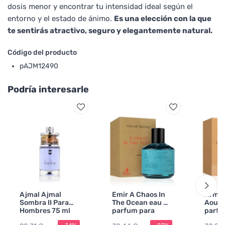
dosis menor y encontrar tu intensidad ideal según el
entorno y el estado de ánimo.
Es una elección con la que
te sentirás atractivo, seguro y elegantemente natural.
Código del producto
pAJM12490
Podría interesarle
Ajmal Ajmal
Emir A Chaos In
Armaf
Sombra II Para
The Ocean eau de
Aoud 
Hombres 75 ml
parfum para
parfu
hombre 100 ml
hombr