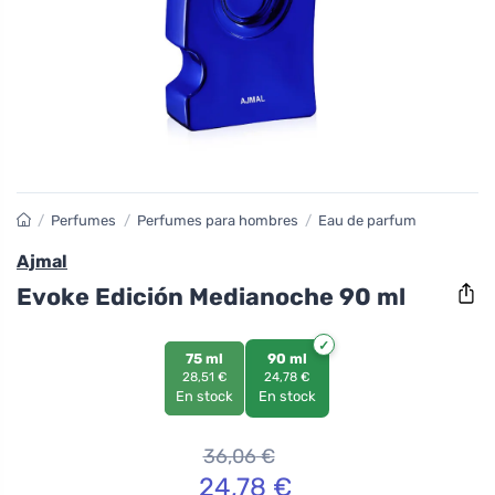
/
Perfumes
/
Perfumes para hombres
/
Eau de parfum
Ajmal
Evoke Edición Medianoche 90 ml
75 ml
90 ml
28,51 €
24,78 €
En stock
En stock
36,06
€
24,78
€