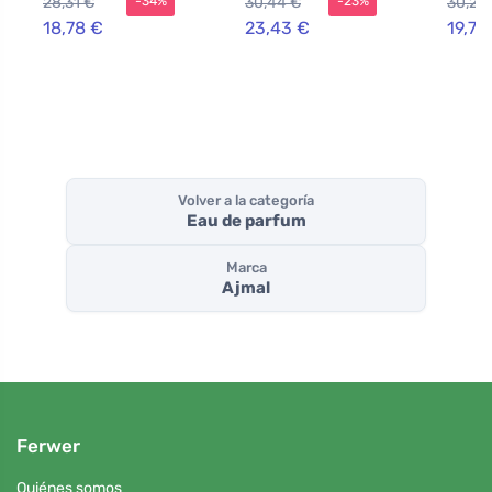
28,31 €
30,44 €
30,20
-34%
-23%
18,78 €
23,43 €
19,70
Volver a la categoría
Eau de parfum
Marca
Ajmal
Ferwer
Quiénes somos