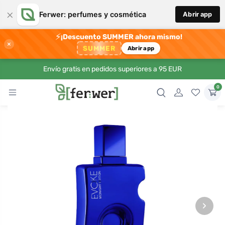
×
Ferwer: perfumes y cosmética
Abrir app
⚡
¡Descuento SUMMER ahora mismo!
×
SUMMER
Abrir app
Envío gratis en pedidos superiores a 95 EUR
0
›