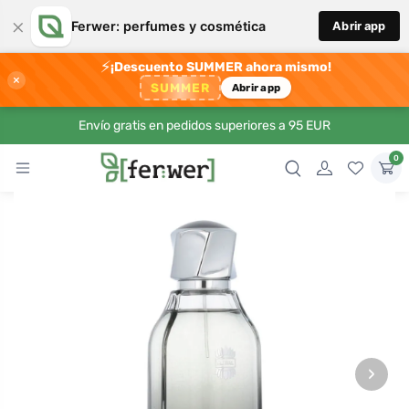
×
Ferwer: perfumes y cosmética
Abrir app
⚡
¡Descuento SUMMER ahora mismo!
×
SUMMER
Abrir app
Envío gratis en pedidos superiores a 95 EUR
0
›