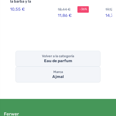
la barba y la
barbilla Plnovous
10,55 €
18,44 €
19,12 
-36%
(30 ml) - con un
aroma fresco
11,86 €
14,71
Volver a la categoría
Eau de parfum
Marca
Ajmal
Ferwer