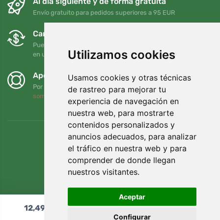
Al día siguiente y de forma gratuita
Envío gratuito para pedidos superiores a 95 EUR
Cambios y devoluciones gratuitos
Puede devolver o cambiar su pedido en cualquier momento
Utilizamos cookies
en un plazo de 90 días
Apoyamos a Trees.org
Usamos cookies y otras técnicas
Por cada pedido plantamos un árbol. Leer más
Quiénes
de rastreo para mejorar tu
somos
.
experiencia de navegación en
nuestra web, para mostrarte
contenidos personalizados y
anuncios adecuados, para analizar
el tráfico en nuestra web y para
comprender de donde llegan
nuestros visitantes.
Aceptar
12,49
€
Añadir al carrito
Configurar