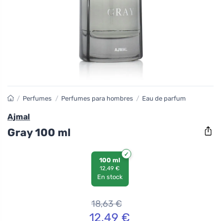
/
Perfumes
/
Perfumes para hombres
/
Eau de parfum
Ajmal
Gray 100 ml
100 ml
12,49 €
En stock
18,63
€
12,49
€