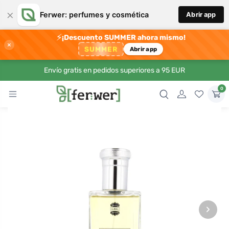
×
Ferwer: perfumes y cosmética
Abrir app
⚡
¡Descuento SUMMER ahora mismo!
×
SUMMER
Abrir app
Envío gratis en pedidos superiores a 95 EUR
0
›