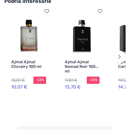
Podría interesarle
Ajmal Ajmal
Ajmal Ajmal
Ajmal
Chivalry 100 ml
Nomad Noir 100
Carbo
ml
13,07 €
17,81 €
19,12 
-23%
-23%
10,07 €
13,70 €
14,71