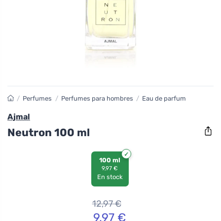
/
Perfumes
/
Perfumes para hombres
/
Eau de parfum
Ajmal
Neutron 100 ml
100 ml
9,97 €
En stock
12,97
€
9,97
€