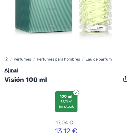
/
Perfumes
/
Perfumes para hombres
/
Eau de parfum
Ajmal
Visión 100 ml
100 ml
13,12 €
En stock
17,04
€
13,12
€