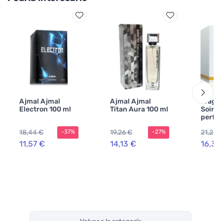
Ajmal Ajmal
Ajmal Ajmal
Fragr
Electron 100 ml
Titan Aura 100 ml
Soir 
perfu
80 ml
18,44 €
19,26 €
21,25 
-37%
-27%
11,57 €
14,13 €
16,36