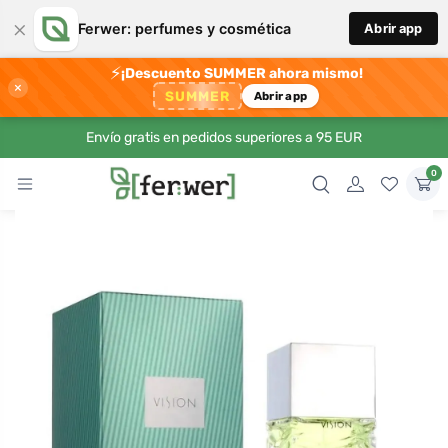
×
Ferwer: perfumes y cosmética
Abrir app
⚡
¡Descuento SUMMER ahora mismo!
×
SUMMER
Abrir app
Envío gratis en pedidos superiores a 95 EUR
0