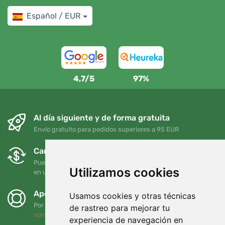
Español / EUR
4,7/5
97%
Al día siguiente y de forma gratuita
Envío gratuito para pedidos superiores a 95 EUR
Cambios y devoluciones gratuitos
Puede devolver o cambiar su pedido en cualquier momento
Utilizamos cookies
en un plazo de 90 días
Apoyamos a Trees.org
Usamos cookies y otras técnicas
Por cada pedido plantamos un árbol. Leer más
Quiénes
de rastreo para mejorar tu
somos
.
experiencia de navegación en